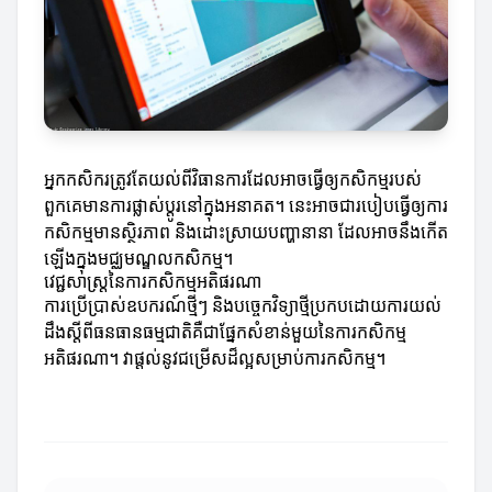
អ្នកកសិករត្រូវតែយល់ពីវិធានការដែលអាចធ្វើឲ្យកសិកម្មរបស់
ពួកគេមានការផ្លាស់ប្តូរនៅក្នុងអនាគត។ នេះអាចជារបៀបធ្វើឲ្យការ
កសិកម្មមានស្ថិរភាព និងដោះស្រាយបញ្ហានានា ដែលអាចនឹងកើត
ឡើងក្នុងមជ្ឈមណ្ឌលកសិកម្ម។
វេជ្ជសាស្ត្រនៃការកសិកម្មអតិផរណា
ការប្រើប្រាស់ឧបករណ៍ថ្មីៗ និងបច្ចេកវិទ្យាថ្មីប្រកបដោយការយល់
ដឹងស្តីពីធនធានធម្មជាតិគឺជាផ្នែកសំខាន់មួយនៃការកសិកម្ម
អតិផរណា។ វាផ្តល់នូវជម្រើសដ៏ល្អសម្រាប់ការកសិកម្ម។