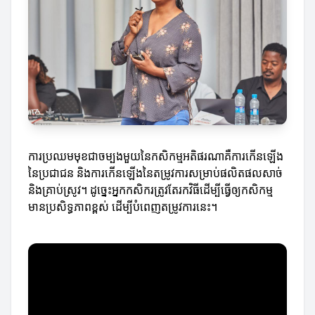
ការប្រឈមមុខជាចម្បងមួយនៃកសិកម្មអតិផរណាគឺការកើនឡើង
នៃប្រជាជន និងការកើនឡើងនៃតម្រូវការសម្រាប់ផលិតផលសាច់
និងគ្រាប់ស្រូវ។ ដូច្នេះអ្នកកសិករត្រូវតែរកវិធីដើម្បីធ្វើឲ្យកសិកម្ម
មានប្រសិទ្ធភាពខ្ពស់ ដើម្បីបំពេញតម្រូវការនេះ។