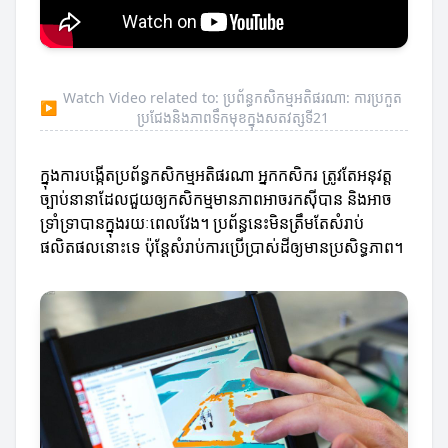
Watch Video related to: ប្រព័ន្ធកសិកម្មអតិផរណា: ការប្រកួត
▶
ប្រជែងនិងភាពទឹកមុខក្នុងសតវត្សទី21
ក្នុងការបង្កើតប្រព័ន្ធកសិកម្មអតិផរណា អ្នកកសិករ ត្រូវតែអនុវត្ត
ច្បាប់នានាដែលជួយឲ្យកសិកម្មមានភាពអាចរកស៊ីបាន និងអាច
ទ្រាំទ្រាបានក្នុងរយៈពេលវែង។ ប្រព័ន្ធនេះមិនត្រឹមតែសំរាប់
ផលិតផលនោះទេ ប៉ុន្តែសំរាប់ការប្រើប្រាស់ដីឲ្យមានប្រសិទ្ធភាព។