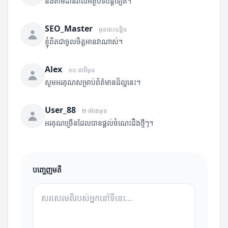
នឹងតាមដានរាល់អត្ថបទបន្តទៀត។
SEO_Master
មុននេះបន្តិច
ខ្ញុំពិតជាចូលចិត្តអានវាណាស់។
Alex
១០ នាទីមុន
សូមអរគុណសម្រាប់ព័ត៌មានដ៏ល្អនេះ។
User_88
២ ម៉ោងមុន
អរគុណច្រើនដែលបានផ្តល់ចំណេះដឹងថ្មីៗ។
បញ្ចេញមតិ