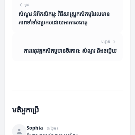
មុន
សំណួរ អំពីកសិកម្ម: វិធីសាស្រ្តកសិកម្មដែលមាន
ភាពទាំទាំងប្រកបដោយអាកាសធាតុ
បន្ទាប់
ការអនុវត្តកសិកម្មមានចីរភាព: សំណួរ និងចម្លើយ
មតិអ្នកប្រើ
Sophia
៣ ថ្ងៃមុន