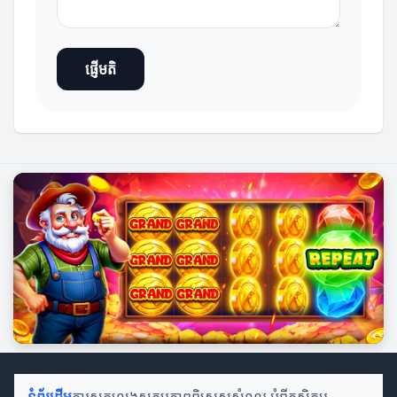
ផ្ញើមតិ