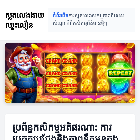
ស្លតលេងងាយ
ទំព័រដើម
ការស្លតលេង
សកម្មភាពពិសេស
ឈ្នះលឿន
សំណួរ អំពីកសិកម្ម
ព័ត៌មានថ្មីៗ
ប្រព័ន្ធកសិកម្មអតិផរណា: ការ
ប្រកួតប្រជែងនិងភាពទឹកមុខក្នុង