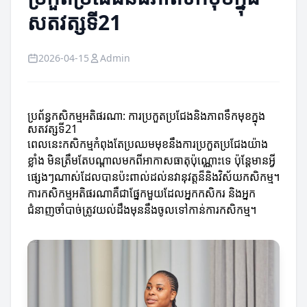
សតវត្សទី21
2026-04-15
Admin
ប្រព័ន្ធកសិកម្មអតិផរណា: ការប្រកួតប្រជែងនិងភាពទឹកមុខក្នុង
សតវត្សទី21
ពេលនេះកសិកម្មកំពុងតែប្រឈមមុខនឹងការប្រកួតប្រជែងយ៉ាង
ខ្លាំង មិនត្រឹមតែបណ្តាលមកពីអាកាសធាតុប៉ុណ្ណោះទេ ប៉ុន្តែមានអ្វី
ផ្សេងៗណាស់ដែលបានប៉ះពាល់ដល់នវានុវត្តន៏និងវិស័យកសិកម្ម។
ការកសិកម្មអតិផរណាគឺជាផ្នែកមួយដែលអ្នកកសិករ និងអ្នក
ជំនាញចាំបាច់ត្រូវយល់ដឹងមុននឹងចូលទៅកាន់ការកសិកម្ម។