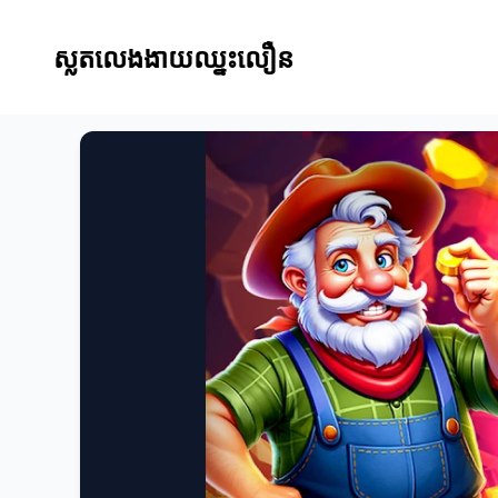
ស្លតលេងងាយឈ្នះលឿន