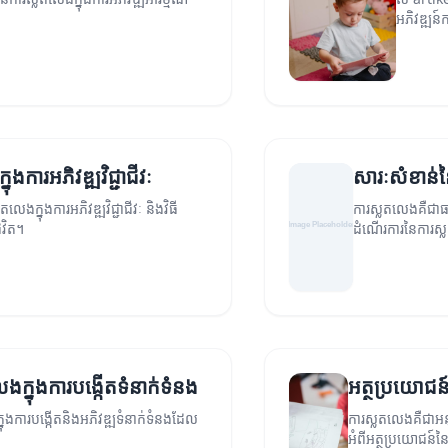
អភិវឌ្ឍន៍
ងការអភិវឌ្ឍវិជ្ជាជីវៈ
សារៈសំខាន់ន
ងក្នុងការអភិវឌ្ឍវិជ្ជាជីវៈ និងវិធី
ការស្លតលេងគឺជាធា
វិត។
ដំណើរការនៃការស្ល
អភិវឌ្ឍខ្លួន។
ងក្នុងការបង្កើតទំនាក់ទំនង
អត្ថប្រយោជន៍
ុងការបង្កើតនិងអភិវឌ្ឍទំនាក់ទំនងដែល
ការស្លតលេងគឺជាអនុ
អំពីអត្ថប្រយោជន៍នៃ