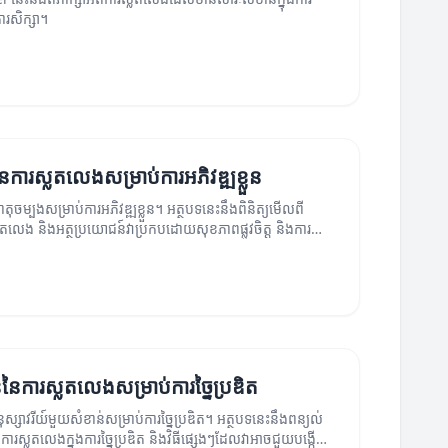
ការសិក្សា។
ៃការស្លតលេងសម្រាប់ការអភិវឌ្ឍខ្លួន
តុចម្បងសម្រាប់ការអភិវឌ្ឍខ្លួន។ អត្ថបទនេះនឹងពិនិត្យមើលពី
តលេង និងអត្ថប្រយោជន៍វាប្រកបដោយសុខភាពផ្លូវចិត្ត និងការ
នៃការស្លតលេងសម្រាប់ការច្នៃប្រឌិត
ស្សាវរីយ៍មួយសំខាន់សម្រាប់ការច្នៃប្រឌិត។ អត្ថបទនេះនឹងពន្យល់
ការស្លតលេងក្នុងការច្នៃប្រឌិត និងវិធីផ្សេងៗដែលវាអាចជួយបង្កើន