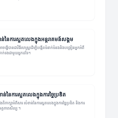
។
ន់នៃការស្លតលេងក្នុងអន្តរាគមន៍សង្គម
ចធ្វើបានជាវិធីសាស្ត្រដើម្បីបង្កើតទំនាក់ទំនងនិងបង្រៀនអ្នកអំពី
យទាក់ទងជាមួយអ្នកដទៃ។
ាន់នៃការស្លតលេងក្នុងការច្នៃប្រឌិត
ងពិភាក្សាអំពីសារៈសំខាន់នៃការស្លតលេងក្នុងការច្នៃប្រឌិត និងការ
មត្ថភាពសិល្បៈ។