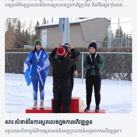
ពន្យល់អំពីអត្ថប្រយោជន៍នៃការស្លតលេងក្នុងការច្នៃប្រឌិត និងវិធីផ្សេងៗដែលវា
អាចជួយបង្កើនសមត្ថភាពរបស់អ្នក។
សារៈសំខាន់នៃការស្លតលេងក្នុងការអភិវឌ្ឍខ្លួន
អត្ថបទនេះពិភាក្សាអំពីការស្លតលេងនិងអត្ថប្រយោជន៍សម្រាប់ការអភិវឌ្ឍខ្លួន។