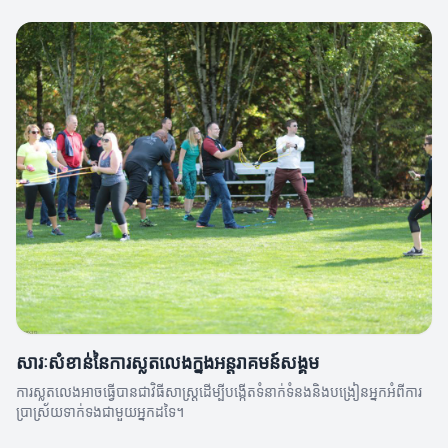
សារៈសំខាន់នៃការស្លតលេងក្នុងអន្តរាគមន៍សង្គម
ការស្លតលេងអាចធ្វើបានជាវិធីសាស្ត្រដើម្បីបង្កើតទំនាក់ទំនងនិងបង្រៀនអ្នកអំពីការ
ប្រាស្រ័យទាក់ទងជាមួយអ្នកដទៃ។