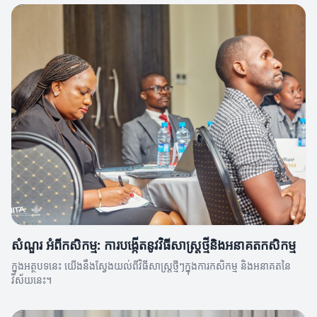
សំណួរ អំពីកសិកម្ម: ការបង្កើតនូវវិធីសាស្ត្រថ្មីនិងអនាគតកសិកម្ម
ក្នុងអត្ថបទនេះ យើងនឹងស្វែងយល់ពីវិធីសាស្ត្រថ្មីៗក្នុងការកសិកម្ម និងអនាគតនៃ
វិស័យនេះ។