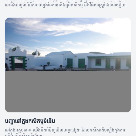
នេះនឹងពន្យល់អំពីភាពចម្បងនៃការអភិវឌ្ឍន៍កសិកម្ម និងវិធីសាស្ត្រដែលអាចជួយ
ផ្តល់សេដ្ឋកិច្ចដល់កសិករ។
បញ្ហានៅក្នុងកសិកម្មទំនើប
នៅក្នុងអត្ថបទនេះ យើងនឹងពិនិត្យមើលបញ្ហាផ្សេងៗដែលកសិករ​ងើបឡើងក្នុងការ
អភិវឌ្ឍន៍កសិកម្មទំនើប។