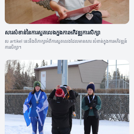
សារសំខាន់នៃការស្លតលេងក្នុងការអភិវឌ្ឍការសិក្សា
ស artikel នេះនឹងពិភាក្សាអំពីការស្លតលេងដែលមានសារៈសំខាន់ក្នុងការអភិវឌ្ឍន៍
ការសិក្សា។