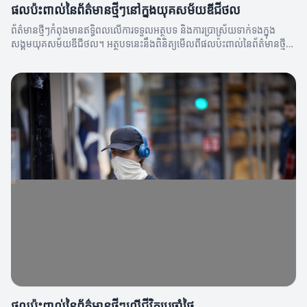
ផលប៉ះពាល់នៃព័ត៌មានថ្មីៗនៅក្នុងយុគសម័យឌីជីថល
ព័ត៌មានថ្មីៗកំពុងមានឥទ្ធិពលលើការទទួលអត្ថបទ និងការប្រាស្រ័យទាក់ទងក្នុង
សង្គមយុគសម័យឌីជីថល។ អត្ថបទនេះនឹងពិនិត្យមើលពីផលប៉ះពាល់នៃព័ត៌មានថ្មីៗ
លើការប្រើប្រាស់ប្រព័ន្ធផ្សព្វផ្សាយ និងសង្គម។
ផលប៉ះពាល់នៃព័ត៌មានថ្មីៗលើជីវិតប្រចាំថ្ងៃ