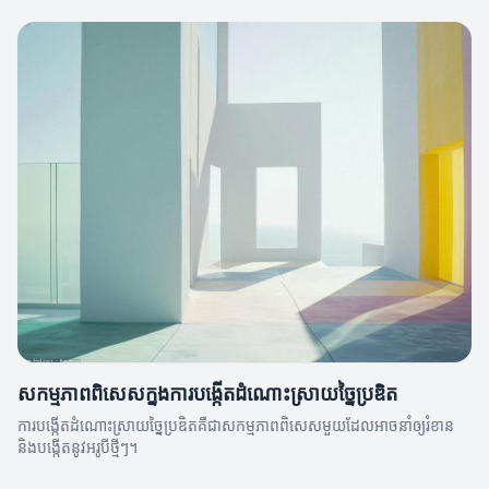
សកម្មភាពពិសេសក្នុងការបង្កើតដំណោះស្រាយច្នៃប្រឌិត
ការបង្កើតដំណោះស្រាយច្នៃប្រឌិតគឺជាសកម្មភាពពិសេសមួយដែលអាចនាំឲ្យរំខាន
និងបង្កើតនូវអរូបីថ្មីៗ។