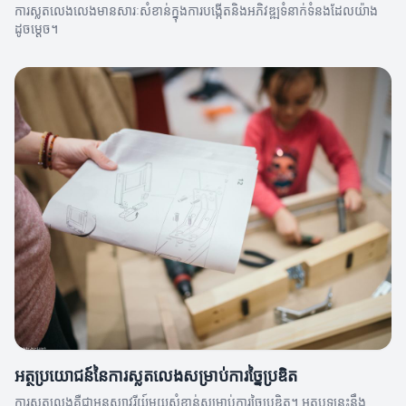
ការស្លតលេងលេងមានសារៈសំខាន់ក្នុងការបង្កើតនិងអភិវឌ្ឍទំនាក់ទំនងដែលយ៉ាង
ដូចម្តេច។
អត្ថប្រយោជន៍នៃការស្លតលេងសម្រាប់ការច្នៃប្រឌិត
ការស្លតលេងគឺជាអនុស្សាវរីយ៍មួយសំខាន់សម្រាប់ការច្នៃប្រឌិត។ អត្ថបទនេះនឹង