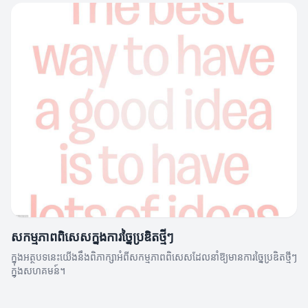
សកម្មភាពពិសេសក្នុងការច្នៃប្រឌិតថ្មីៗ
ក្នុងអត្ថបទនេះយើងនឹងពិភាក្សាអំពីសកម្មភាពពិសេសដែលនាំឱ្យមានការច្នៃប្រឌិតថ្មីៗ
ក្នុងសហគមន៍។