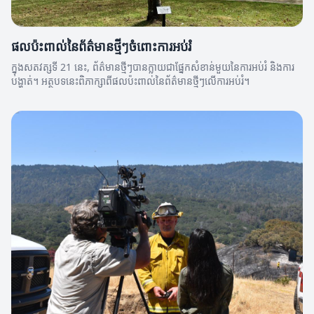
ផលប៉ះពាល់នៃព័ត៌មានថ្មីៗចំពោះការអប់រំ
ក្នុងសតវត្សទី 21 នេះ, ព័ត៌មានថ្មីៗបានក្លាយជាផ្នែកសំខាន់មួយនៃការអប់រំ និងការ
បង្ហាត់។ អត្ថបទនេះពិភាក្សាពីផលប៉ះពាល់នៃព័ត៌មានថ្មីៗលើការអប់រំ។