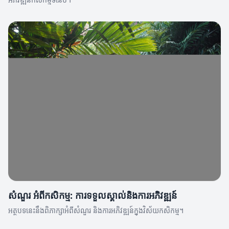
សំណួរ អំពីកសិកម្ម: ការទទួលស្គាល់និងការអភិវឌ្ឍន៍
អត្ថបទនេះនឹងពិភាក្សាអំពីសំណួរ និងការអភិវឌ្ឍន៍ក្នុងវិស័យកសិកម្ម។