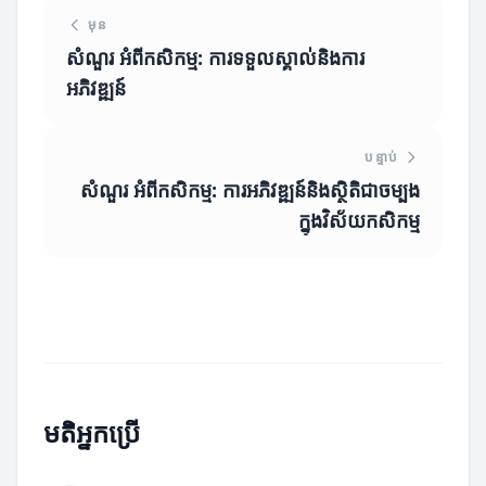
មុន
សំណួរ អំពីកសិកម្ម: ការទទួលស្គាល់និងការ
អភិវឌ្ឍន៍
បន្ទាប់
សំណួរ អំពីកសិកម្ម: ការអភិវឌ្ឍន៍និងស្ថិតិជាចម្បង
ក្នុងវិស័យកសិកម្ម
មតិអ្នកប្រើ