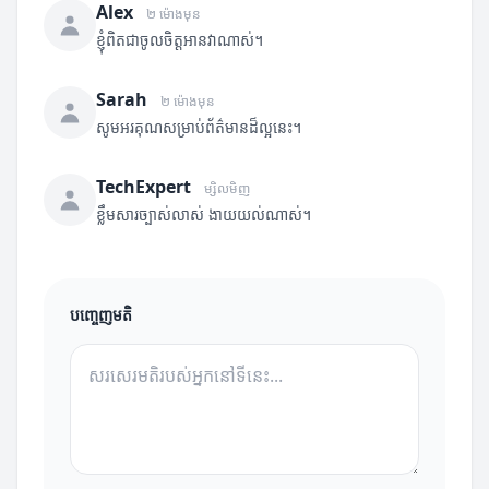
Alex
២ ម៉ោងមុន
ខ្ញុំពិតជាចូលចិត្តអានវាណាស់។
Sarah
២ ម៉ោងមុន
សូមអរគុណសម្រាប់ព័ត៌មានដ៏ល្អនេះ។
TechExpert
ម្សិលមិញ
ខ្លឹមសារច្បាស់លាស់ ងាយយល់ណាស់។
បញ្ចេញមតិ