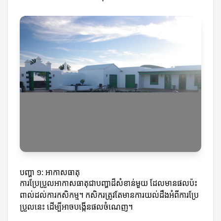
បញ្ហា ១: អាកាសធាតុ
ការប្រែប្រួលអាកាសធាតុជាបញ្ហាដ៏សំខាន់មួយ ដែលមានផលប៉ះ
ពាល់ដល់ការកសិកម្ម។ កសិករត្រូវតែមានការយល់ដឹងអំពីការប្រែ
ប្រួលនេះ ដើម្បីអាចបង្កើនផលចំណេញ។