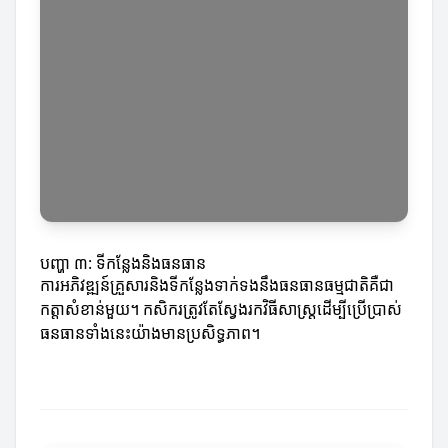
បញ្ហា ៣: ទីកន្លែងនិងធនធាន
ការអភិវឌ្ឍន៍គ្រួសារនិងទីកន្លែងទាក់ទងនឹងធនធានធម្មជាតិគឺជា
កត្តាសំខាន់មួយ។ កសិករ​ត្រូវតែស្វែងរកវិធីសាស្ត្រដើម្បីប្រើប្រាស់
ធនធានទាំងនេះយ៉ាងមានប្រសិទ្ធភាព។