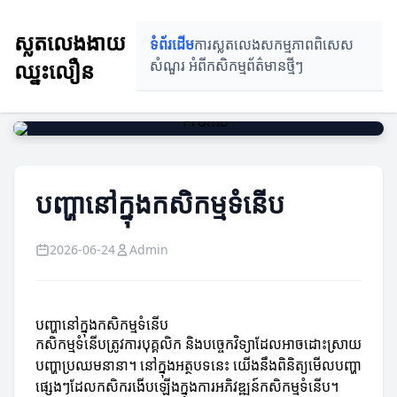
ស្លតលេងងាយ
ទំព័រដើម
ការស្លតលេង
សកម្មភាពពិសេស
ឈ្នះលឿន
សំណួរ អំពីកសិកម្ម
ព័ត៌មានថ្មីៗ
បញ្ហានៅក្នុងកសិកម្មទំនើប
2026-06-24
Admin
បញ្ហានៅក្នុងកសិកម្មទំនើប
កសិកម្មទំនើបត្រូវការបុគ្គលិក និងបច្ចេកវិទ្យាដែលអាចដោះស្រាយ
បញ្ហាប្រឈមនានា។ នៅក្នុងអត្ថបទនេះ យើងនឹងពិនិត្យមើលបញ្ហា
ផ្សេងៗដែលកសិករ​ងើបឡើងក្នុងការអភិវឌ្ឍន៍កសិកម្មទំនើប។