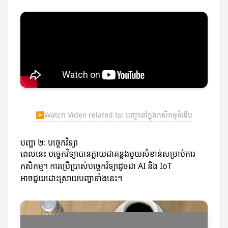
▶
Watch Video related to: បញ្ហានៅក្នុងកសិកម្មទំនើប
បញ្ហា ២: បច្ចេកវិទ្យា
ពេលនេះ បច្ចេកវិទ្យាបានក្លាយជាគន្លងមួយសំខាន់សម្រាប់ការ
កសិកម្ម។ ការប្រើប្រាស់បច្ចេកវិទ្យាដូចជា AI និង IoT
អាចជួយដោះស្រាយបញ្ហាទាំងនេះ។