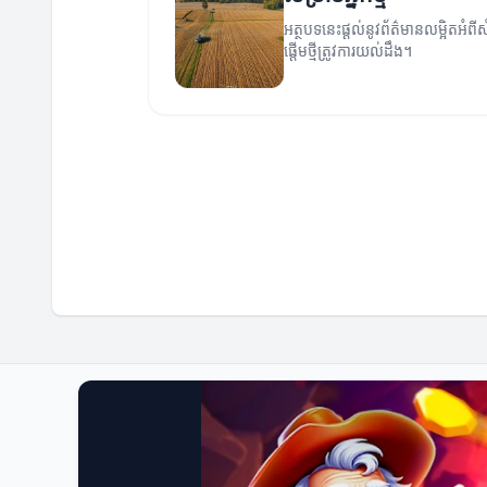
អត្ថបទនេះផ្ដល់នូវព័ត៌មានលម្អិតអំព
ផ្តើមថ្មីត្រូវការយល់ដឹង។