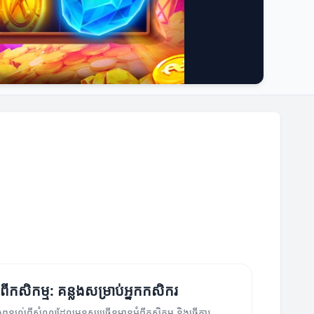
ពីកសិកម្ម: គន្លងសម្រាប់អ្នកកសិករ
ងពន្យល់ពីសំណួរដែលមនុស្សច្រើនមានអំពីកសិកម្ម និងធ្វើការ