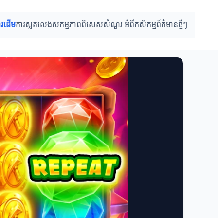
ព័រដើម
ការស្លតលេង
សកម្មភាពពិសេស
សំណួរ អំពីកសិកម្ម
ព័ត៌មានថ្មីៗ