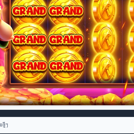
នថ្មីៗ