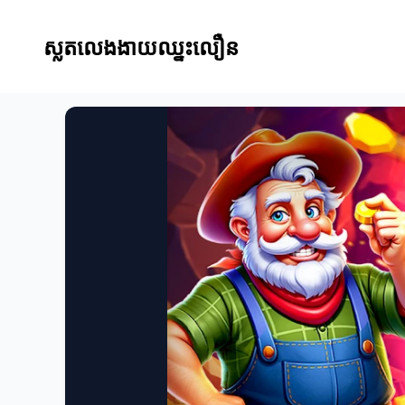
ស្លតលេងងាយឈ្នះលឿន