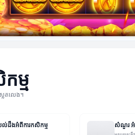
ិកម្ម
មស្លតលេង។
យល់ដឹងអំពីការកសិកម្ម
សំណួរ អំ
អត្ថបទនេះនឹ