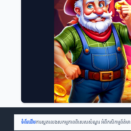
ទំព័រដើម
ការស្លតលេង
សកម្មភាពពិសេស
សំណួរ អំពីកសិកម្ម
ព័ត៌មា