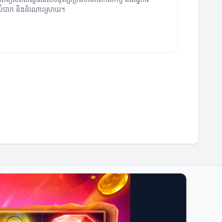
រលំបាក និងដំណោះស្រាយ។