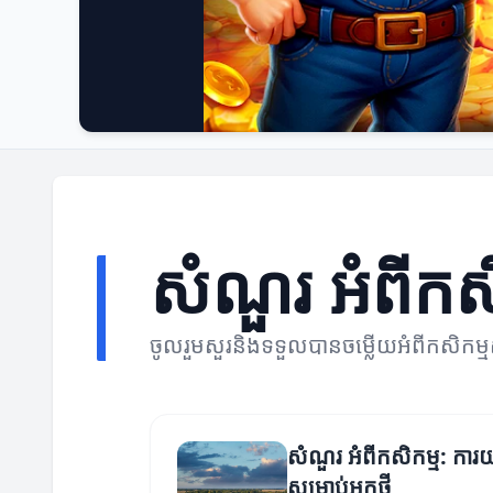
សំណួរ អំពីកស
ចូលរួមសួរនិងទទួលបានចម្លើយអំពីកសិកម្
សំណួរ អំពីកសិកម្ម: ការ
សម្រាប់អ្នកថ្មី