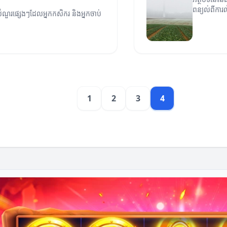
ពន្យល់ពីកា
ីសំណួរផ្សេងៗដែលអ្នកកសិករ និងអ្នកចាប់
1
2
3
4