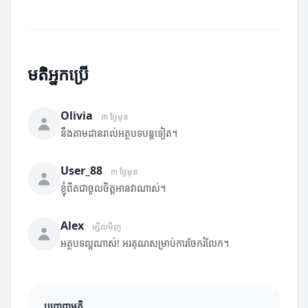
មតិអ្នកប្រើ
Olivia
៣ ថ្ងៃមុន
នឹងតាមដានរាល់អត្ថបទបន្តទៀត។
User_88
៣ ថ្ងៃមុន
ខ្ញុំពិតជាចូលចិត្តអានវាណាស់។
Alex
ម្សិលមិញ
អត្ថបទល្អណាស់! អរគុណសម្រាប់ការចែករំលែក។
បញ្ចេញមតិ