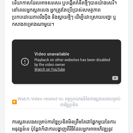
បរិយាកាសដែលអាចសរសេរ ឬបង្កើតគំនិតថ្មីៗបានយ៉ាងសេរី។
នៅពេលអ្នកស្លតលេង អ្នកត្រូវតែប្រើប្រាស់សមត្ថភាព
ប្រកបដោយភាពរឹងប៉ឹង និងស្តាយថ្មីៗ ដើម្បីដោះស្រាយបញ្ហា ឬ
កសាងគម្រោងណាមួយ។
Watch Video related to: អត្ថប្រយោជន៍នៃការស្លតលេងសម្រាប់
▶
ការច្នៃប្រឌិត
ការស្លតលេងសម្រាប់ការច្នៃប្រឌិតមិនត្រឹមតែជាផ្នែកមួយនៃការ
អនុវត្តន៍ទេ ប៉ុន្តែវាក៏ជាការបង្ហាញពីវិធីដែលអ្នកអាចអភិវឌ្ឍនូវ