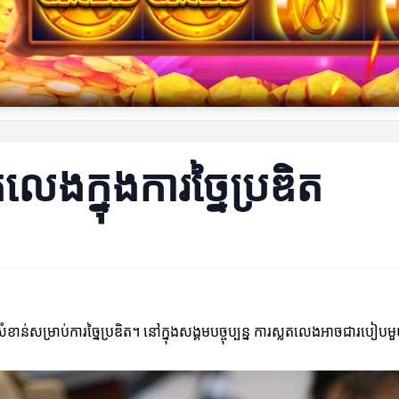
េងក្នុងការច្នៃប្រឌិត
ខាន់សម្រាប់ការច្នៃប្រឌិត។ នៅក្នុងសង្គមបច្ចុប្បន្ន ការស្លតលេងអាចជារបៀបមួ