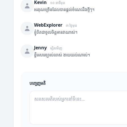
Kevin
១០ នាទីមុន
អរគុណច្រើនដែលបានផ្តល់ចំណេះដឹងថ្មីៗ។
WebExplorer
៣ ថ្ងៃមុន
ខ្ញុំពិតជាចូលចិត្តអានវាណាស់។
Jenny
ម្សិលមិញ
ខ្លឹមសារច្បាស់លាស់ ងាយយល់ណាស់។
បញ្ចេញមតិ