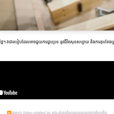
្លៃ។ វាជារបៀបដែលអាចជួយការជួបប្រទៈនូវជីវិតសុខសប្បាយ និងការតុបតែងឬបង្កើ
▶
Watch Video related to: សារៈសំខាន់នៃការស្លតលេងក្នុងការច្នៃប្រឌិត