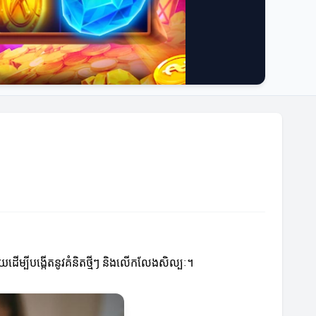
យដើម្បីបង្កើតនូវគំនិតថ្មីៗ និងលើកលែងសិល្បៈ។