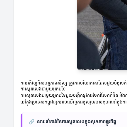
ការអភិវឌ្ឍន៍សមត្ថភាពសិល្បៈត្រូវការបរិយាកាសដែលជួយបំផុសគំនិ
ការស្លតលេងជាមួយអ្នកដទៃ
ការស្លតលេងជាមួយអ្នកដទៃជួយបង្កើតនូវការចែករំលែកគំនិត និងការ
នៅក្នុងប្រទេសកម្ពុជាអ្នកអាចឃើញការចូលរួមរបស់កុមារនៅក្នុងកា
🔗
សារៈសំខាន់នៃការស្លតលេងក្នុងសុខភាពផ្លូវចិត្ត