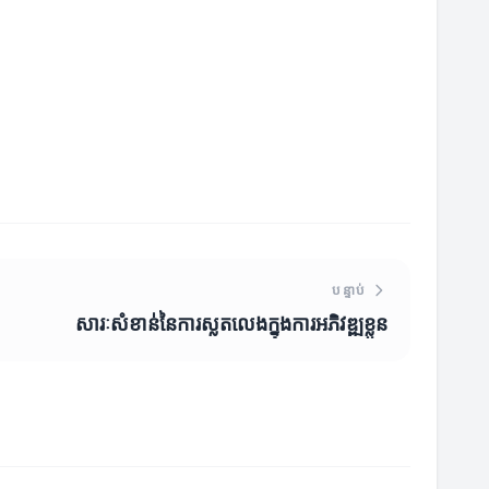
បន្ទាប់
សារៈសំខាន់នៃការស្លតលេងក្នុងការអភិវឌ្ឍខ្លួន