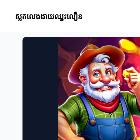
ស្លតលេងងាយឈ្នះលឿន