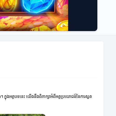
។ ក្នុងអត្ថបទនេះ យើងនឹងពិភាក្សាអំពីអត្ថប្រយោជន៍នៃការស្លត