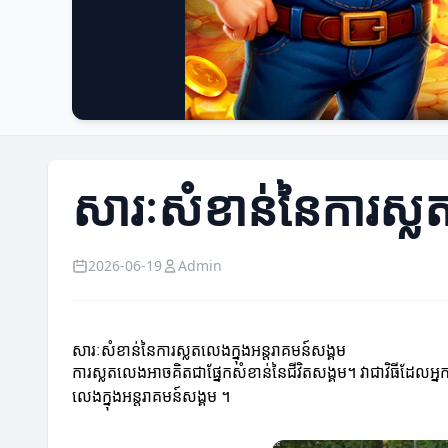
សារៈសំខាន់នៃការស្លត
2026-06-19
Admin
សារៈសំខាន់នៃការស្លតលេងក្នុងអន្តរាគមន៍សង្គម
ការស្លតលេងអាចគិតជាផ្នែកសំខាន់នៃជីវិតសង្គម។ វាជាវិធីដែលអ្នក
លេងក្នុងអន្តរាគមន៍សង្គម ។