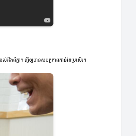
ដឹងពីគ្នា។ ធ្វើឲ្យមានសមត្ថភាពកាន់តែប្រសើរ។