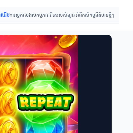
ព័រដើម
ការស្លតលេង
សកម្មភាពពិសេស
សំណួរ អំពីកសិកម្ម
ព័ត៌មានថ្មីៗ