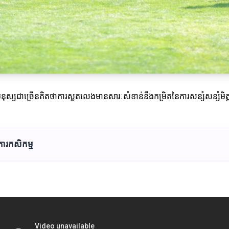
ុស្សជាច្រើនគិតថាការស្លតលេងមានសារៈសំខាន់នឹងកម្រិតនៃការសន្សំសន្សំមិត្ត
ារកសិកម្ម