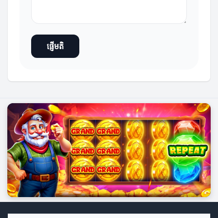
ផ្ញើមតិ