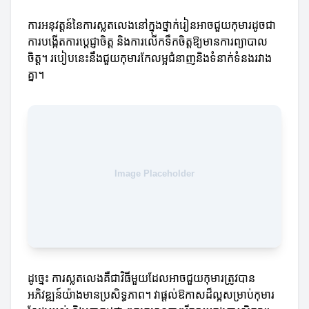
ការអនុវត្តន៍នៃការស្លតលេងនៅក្នុងថ្នាក់រៀនអាចជួយកុមារដូចជា
ការបង្កើតការប្តេជ្ញាចិត្ត និងការលើកទឹកចិត្តឱ្យមានការព្យាបាល
ចិត្ត។ របៀបនេះនឹងជួយកុមារកែលម្អជំនាញនិងទំនាក់ទំនងរវាង
គ្នា។
ដូច្នេះ ការស្លតលេងគឺជាវិធីមួយដែលអាចជួយកុមារត្រូវបាន
អភិវឌ្ឍន៍យ៉ាងមានប្រសិទ្ធភាព។ វាផ្តល់ឱកាសដ៏ល្អសម្រាប់កុមារ