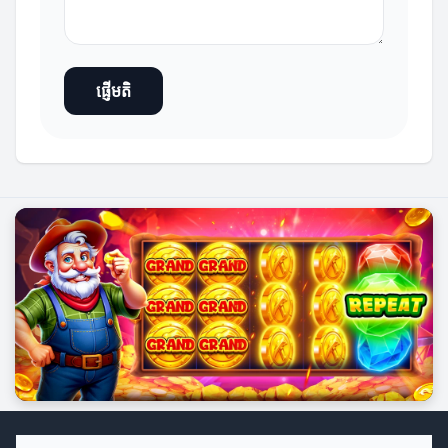
ផ្ញើមតិ