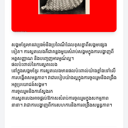
សង្គមខ្មែរមានវប្បធម៌និងប្រពៃណីដែលខុសគ្នាពីសង្គមផ្សេង
ទៀត។ ការស្លតលេងគឺជាគន្លងមួយសំរាប់សង្គមក្នុងការបង្ហាញពី
អត្តសញ្ញាណ និងបញ្ចេញអារម្មណ៍ល្អ។
ផលប៉ះពាល់នៃការស្លតលេង
នៅក្នុងសង្គមខ្មែរ ការស្លតលេងមានផលប៉ះពាល់យ៉ាងខ្លាំងទៅលើ
ការបង្កើតសមន្តភាព។ វាជារបៀបយ៉ាងល្អក្នុងការចូលរួមនិងពង្រឹង
អត្ថប្រយោជន៍សង្គម។
ការចូលរួមនិងការស្វែងរក
ការស្លតលេងអាចផ្ដល់ឱកាសសំរាប់ការចូលរួមក្នុងសកម្មភាព
នានា។ វាជាការបង្ហាញពីការសហការនិងការពង្រឹងសម្ពន្ធភាព។