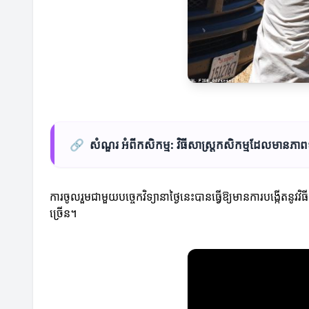
🔗
សំណួរ អំពីកសិកម្ម: វិធីសាស្រ្តកសិកម្មដែលមានភ
ការចូលរួមជាមួយបច្ចេកវិទ្យានាថ្ងៃនេះបានធ្វើឱ្យមានការបង្កើតនូវវិធ
ច្រើន។