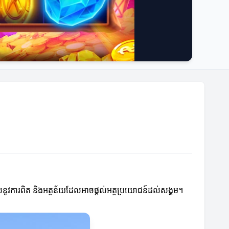
ួមបញ្ចូលនូវការពិត និងអត្ថន័យដែលអាចផ្តល់អត្ថប្រយោជន៍ដល់សង្គម។