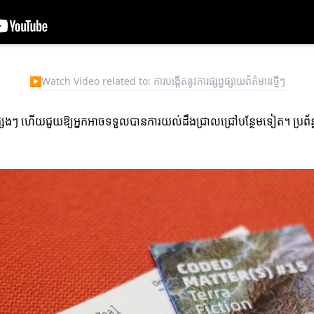
▶
Watch Video related to: ការបង្កើតនូវការផ្សព្វផ្សាយព័ត៌មានថ្មីៗ
សាយផ្សេងៗ ហើយជួយឱ្យអ្នកអាចទទួលបានការយល់ដឹងជ្រាលជ្រៅបន្ថែមទៀត។ ប្រព័ន្