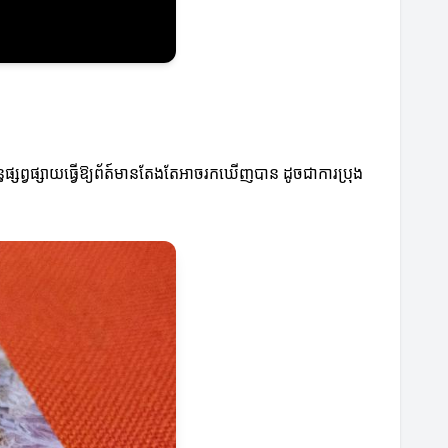
ធផ្សព្វផ្សាយធ្វើឱ្យព័ត៍មានតែងតែអាចរកឃើញបាន ដូចជាការប្រុង