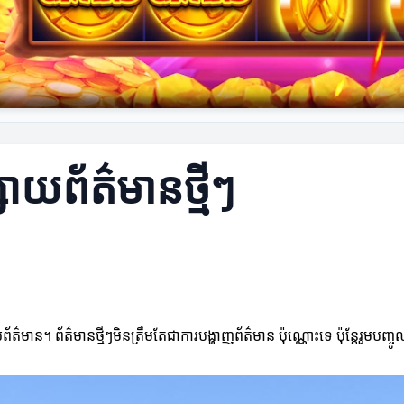
្សាយព័ត៌មានថ្មីៗ
វិស័យព័ត៌មាន។ ព័ត៌មានថ្មីៗមិនត្រឹមតែជាការបង្ហាញព័ត៌មាន ប៉ុណ្ណោះទេ ប៉ុន្តែរ