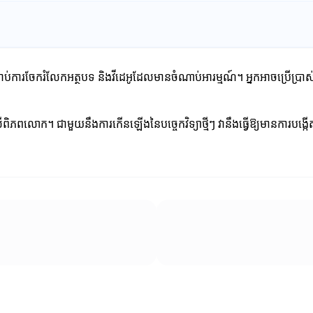
ំរាប់ការចែករំលែកអត្ថបទ និងវីដេអូដែលមានចំណាប់អារម្មណ៍។ អ្នកអាចប្រើប្រា
ពិភពលោក។ ជាមួយនឹងការកើនឡើងនៃបច្ចេកវិទ្យាថ្មីៗ វានឹងធ្វើឱ្យមានការបង្