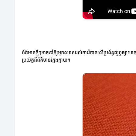
ព័ត៍មានថ្មីៗអាចនាំឱ្យអ្នកឈានដល់ការវិភាគលើប្រព័ន្ធផ្សព្វផ្
ប្រយ័ត្នពីព័ត៌មានក្លែងក្លាយ។