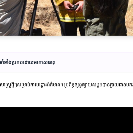
ាពទាំទាំងប្រកបដោយអាកាសធាតុ
ីសាស្ត្រថ្មីៗសម្រាប់ការបង្ហោះព័ត៌មាន។ ប្រព័ន្ធផ្សព្វផ្សាយសង្គមបានក្លាយជាឧបក