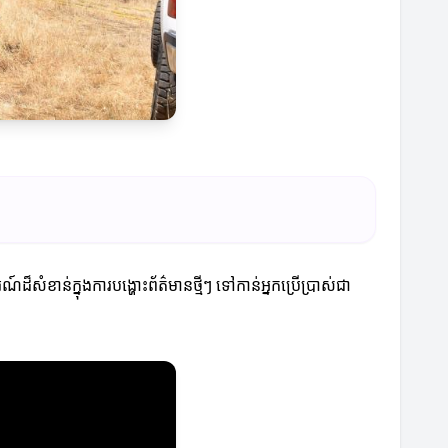
រណ៍ដ៏សំខាន់ក្នុងការបង្ហោះព័ត៌មានថ្មីៗ ទៅកាន់អ្នកប្រើប្រាស់ជា