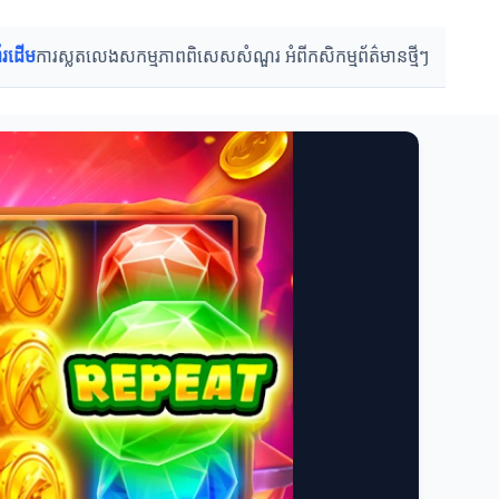
ព័រដើម
ការស្លតលេង
សកម្មភាពពិសេស
សំណួរ អំពីកសិកម្ម
ព័ត៌មានថ្មីៗ