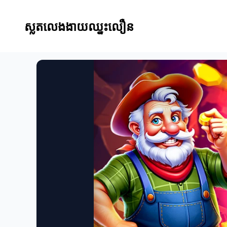
ស្លតលេងងាយឈ្នះលឿន