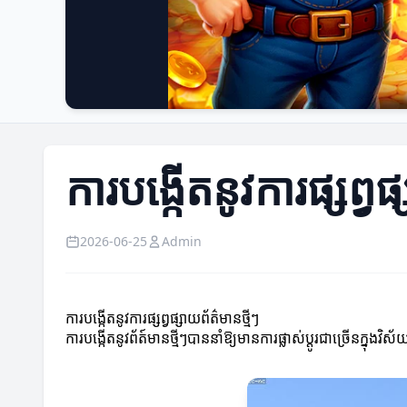
ការបង្កើតនូវការផ្សព្វផ
2026-06-25
Admin
ការបង្កើតនូវការផ្សព្វផ្សាយព័ត៌មានថ្មីៗ
ការបង្កើតនូវព័ត៍មានថ្មីៗបាននាំឱ្យមានការផ្លាស់ប្តូរជាច្រើនក្នុង