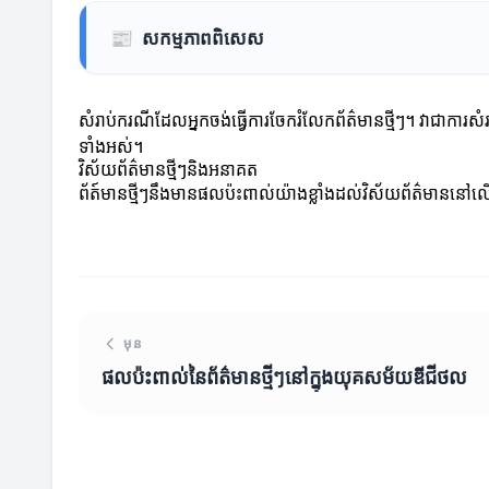
📰
សកម្មភាពពិសេស
សំរាប់ករណីដែលអ្នកចង់ធ្វើការចែករំលែកព័ត៌មានថ្មីៗ។ វាជាការស
ទាំងអស់។
វិស័យព័ត៌មានថ្មីៗនិងអនាគត
ព័ត៍មានថ្មីៗនឹងមានផលប៉ះពាល់យ៉ាងខ្លាំងដល់វិស័យព័ត៌មាននៅលើ
មុន
ផលប៉ះពាល់នៃព័ត៌មានថ្មីៗនៅក្នុងយុគសម័យឌីជីថល