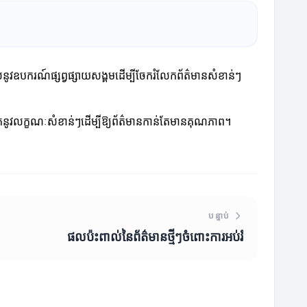
ស់នូវឧបករណ៍ផ្សព្វផ្សាយសង្គមដើម្បីចែករំលែកព័ត៌មានសំខាន់ៗ
កើតនូវលក្ខណៈសំខាន់ៗដើម្បីឱ្យព័ត៌មានកាន់តែមានគុណភាព។
បន្ទាប់
ផលប៉ះពាល់នៃព័ត៌មានថ្មីៗចំពោះការអប់រំ