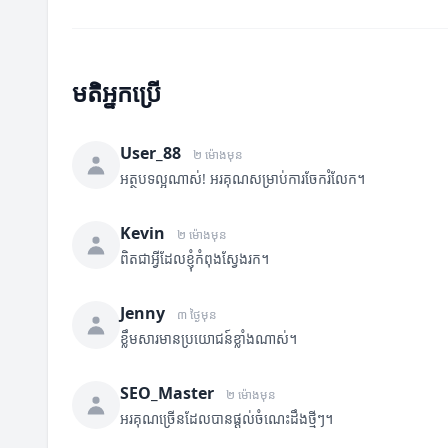
មតិអ្នកប្រើ
User_88
២ ម៉ោងមុន
អត្ថបទល្អណាស់! អរគុណសម្រាប់ការចែករំលែក។
Kevin
២ ម៉ោងមុន
ពិតជាអ្វីដែលខ្ញុំកំពុងស្វែងរក។
Jenny
៣ ថ្ងៃមុន
ខ្លឹមសារមានប្រយោជន៍ខ្លាំងណាស់។
SEO_Master
២ ម៉ោងមុន
អរគុណច្រើនដែលបានផ្តល់ចំណេះដឹងថ្មីៗ។