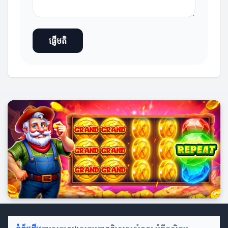
ផ្ញើមតិ