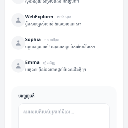
សូមអរគុណសម្រាប់ព័ត៌មានដ៏ល្អនេះ។
WebExplorer
២ ម៉ោងមុន
ខ្លឹមសារច្បាស់លាស់ ងាយយល់ណាស់។
Sophia
១០ នាទីមុន
អត្ថបទល្អណាស់! អរគុណសម្រាប់ការចែករំលែក។
Emma
ម្សិលមិញ
អរគុណច្រើនដែលបានផ្តល់ចំណេះដឹងថ្មីៗ។
បញ្ចេញមតិ