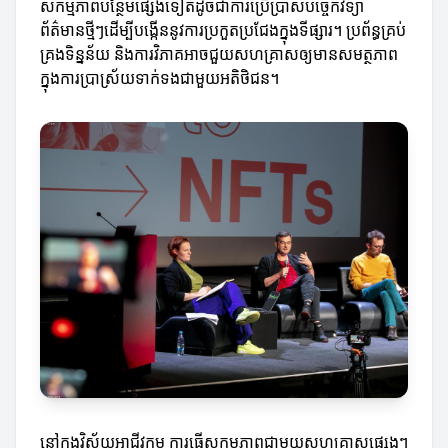
សកម្មភាពបន្ថែមផ្សេងទៀតដូចជាការប្រើប្រាស់បច្ចេកវិទ្យា
ព័ត៌មានថ្មីៗដើម្បីបង្កើននូវការប្រកួតប្រជែងក្នុងទីផ្សារ។ ប្រព័ន្ធគ្រប់
គ្រងទិន្នន័យ និងការវិភាគអាចជួយសហគ្រាសឲ្យមានសមត្ថភាព
ក្នុងការប្រាស្រ័យទាក់ទងជាមួយអតិថិជន។
នៅក្នុងវិស័យអាជីវកម្ម ការធ្វើសកម្មភាពជាមួយសហគ្រាសផ្សេងៗ