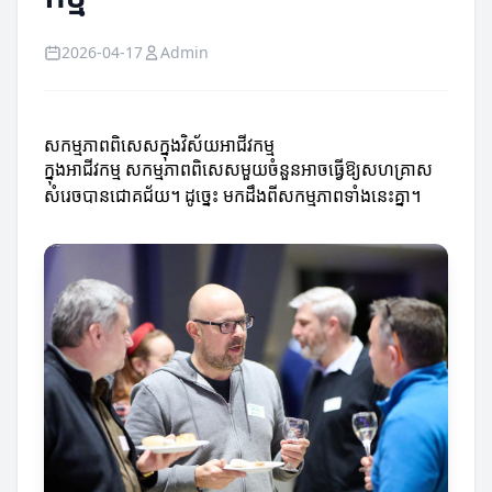
2026-04-17
Admin
សកម្មភាពពិសេសក្នុងវិស័យអាជីវកម្ម
ក្នុងអាជីវកម្ម សកម្មភាពពិសេសមួយចំនួនអាចធ្វើឱ្យសហគ្រាស
សំរេចបានជោគជ័យ។ ដូច្នេះ មកដឹងពីសកម្មភាពទាំងនេះគ្នា។