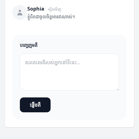
Sophia
ម្សិលមិញ
ខ្ញុំពិតជាចូលចិត្តអានវាណាស់។
បញ្ចេញមតិ
ផ្ញើមតិ