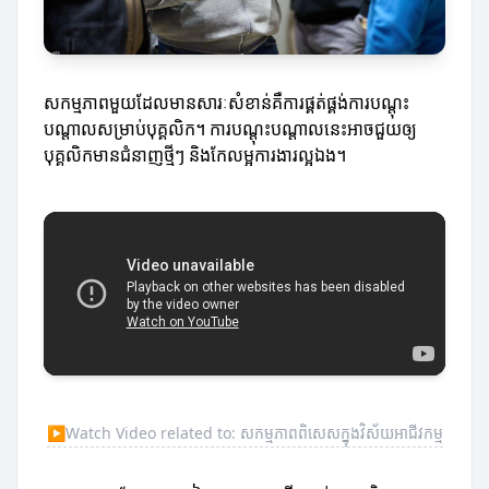
សកម្មភាពមួយដែលមានសារៈសំខាន់គឺការផ្គត់ផ្គង់ការបណ្តុះ
បណ្តាលសម្រាប់បុគ្គលិក។ ការបណ្តុះបណ្តាលនេះអាចជួយឲ្យ
បុគ្គលិកមានជំនាញថ្មីៗ និងកែលម្អការងារល្អឯង។
▶
Watch Video related to: សកម្មភាពពិសេសក្នុងវិស័យអាជីវកម្ម