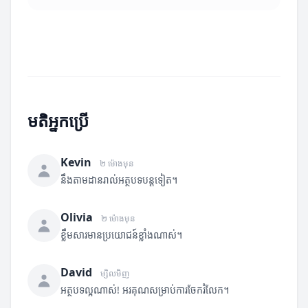
មតិអ្នកប្រើ
Kevin
២ ម៉ោងមុន
នឹងតាមដានរាល់អត្ថបទបន្តទៀត។
Olivia
២ ម៉ោងមុន
ខ្លឹមសារមានប្រយោជន៍ខ្លាំងណាស់។
David
ម្សិលមិញ
អត្ថបទល្អណាស់! អរគុណសម្រាប់ការចែករំលែក។