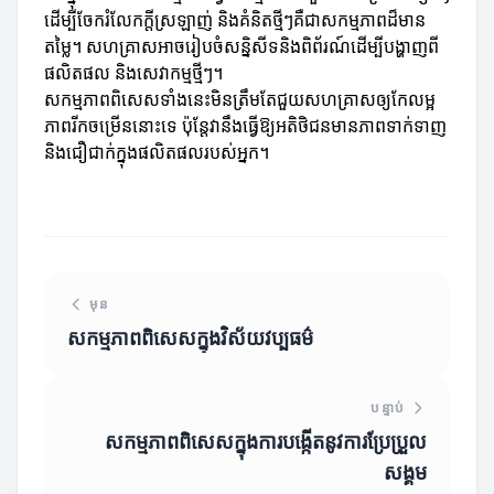
ដើម្បីចែករំលែកក្តីស្រឡាញ់ និងគំនិតថ្មីៗគឺជាសកម្មភាពដ៏មាន
តម្លៃ។ សហគ្រាសអាចរៀបចំសន្និសីទនិងពិព័រណ៍ដើម្បីបង្ហាញពី
ផលិតផល និងសេវាកម្មថ្មីៗ។
សកម្មភាពពិសេសទាំងនេះមិនត្រឹមតែជួយសហគ្រាសឲ្យកែលម្អ
ភាពរីកចម្រើននោះទេ ប៉ុន្តែវានឹងធ្វើឱ្យអតិថិជនមានភាពទាក់ទាញ
និងជឿជាក់ក្នុងផលិតផលរបស់អ្នក។
មុន
សកម្មភាពពិសេសក្នុងវិស័យវប្បធម៌
បន្ទាប់
សកម្មភាពពិសេសក្នុងការបង្កើតនូវការប្រែប្រួល
សង្គម