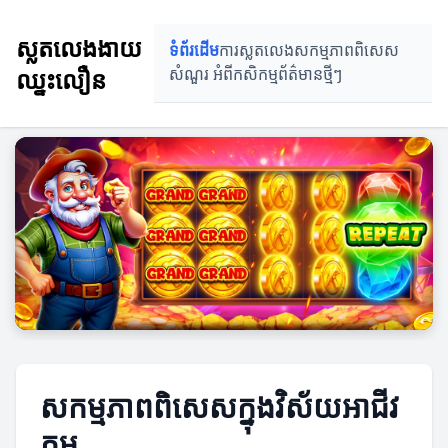
ស្លតលេងងាយ
ទំព័រដើម
ការស្លតលេង
សកម្មភាពពិសេស
ឈ្នះលឿន
សំណួរ អំពីកសិកម្ម
ព័ត៌មានថ្មីៗ
សកម្មភាពពិសេសក្នុងវិស័យអាជីវ
កម្ម