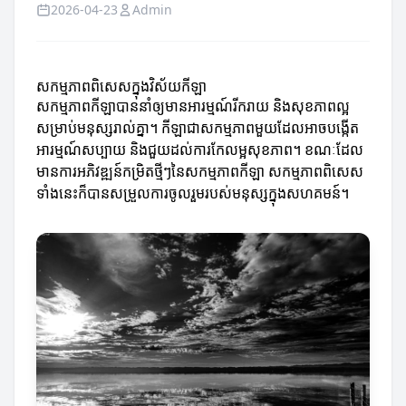
2026-04-23
Admin
សកម្មភាពពិសេសក្នុងវិស័យកីឡា
សកម្មភាពកីឡាបាននាំឲ្យមានអារម្មណ៍រីករាយ និងសុខភាពល្អ
សម្រាប់មនុស្សរាល់គ្នា។ កីឡាជាសកម្មភាពមួយដែលអាចបង្កើត
អារម្មណ៍សប្បាយ និងជួយដល់ការកែលម្អសុខភាព។ ខណៈដែល
មានការអភិវឌ្ឍន៍កម្រិតថ្មីៗនៃសកម្មភាពកីឡា សកម្មភាពពិសេស
ទាំងនេះក៏បានសម្រួលការចូលរួមរបស់មនុស្សក្នុងសហគមន៍។