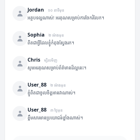
Jordan
១០ នាទីមុន
អត្ថបទល្អណាស់! អរគុណសម្រាប់ការចែករំលែក។
Sophia
២ ម៉ោងមុន
ពិតជាអ្វីដែលខ្ញុំកំពុងស្វែងរក។
Chris
ម្សិលមិញ
សូមអរគុណសម្រាប់ព័ត៌មានដ៏ល្អនេះ។
User_88
២ ម៉ោងមុន
ខ្ញុំពិតជាចូលចិត្តអានវាណាស់។
User_88
៣ ថ្ងៃមុន
ខ្លឹមសារមានប្រយោជន៍ខ្លាំងណាស់។