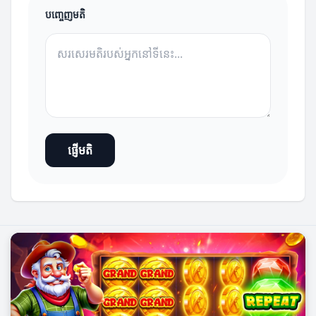
បញ្ចេញមតិ
ផ្ញើមតិ