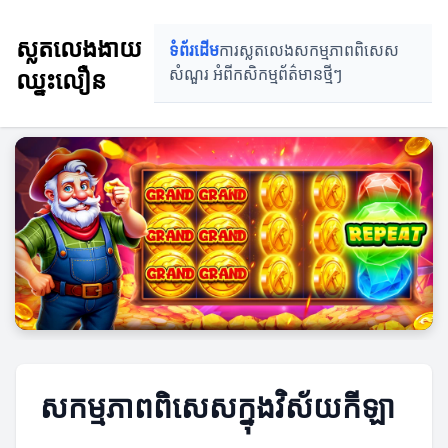
ស្លតលេងងាយ
ទំព័រដើម
ការស្លតលេង
សកម្មភាពពិសេស
ឈ្នះលឿន
សំណួរ អំពីកសិកម្ម
ព័ត៌មានថ្មីៗ
សកម្មភាពពិសេសក្នុងវិស័យកីឡា