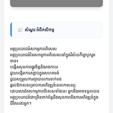
📰
សំណួរ អំពីកសិកម្ម
អត្ថប្រយោជន៍សកម្មភាពពិសេស
អត្ថប្រយោជន៍នៃសកម្មភាពពិសេសនៅក្នុងវិស័យកីឡាបូករួម
មាន៖
បង្កើនសុខភាពផ្លូវចិត្តនិងរាងកាយ
ជួយបង្កើតការតភ្ជាប់ក្នុងសហគមន៍
ជួយសម្រួលការព្យាបាលការទាក់ទង
ផ្តល់ឱកាសសម្រាប់ការអភិវឌ្ឍន៍ទេពកោសល្យ
ដោយសារតែសកម្មភាពពិសេសទាំងនេះ អ្នកនឹងអាចទទួលបាន
អត្ថប្រយោជន៍ជាច្រើនពាក់ព័ន្ធនឹងសុខភាពនិងការអភិវឌ្ឍន៍ក្នុង
ជីវិតរបស់អ្នក។