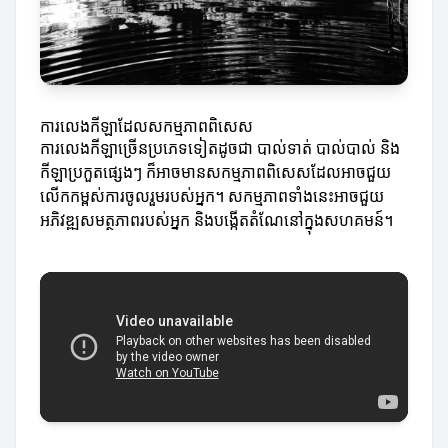
ការលេងកីឡាដែលសកម្មភាពពិសេស
ការលេងកីឡាច្រើនប្រភេទទៀតដូចជា បាល់ទាត់ បាល់បាល់ និង
កីឡាប្រកួតផ្សេងៗ ក៏អាចមានសកម្មភាពពិសេសដែលអាចជួយ
លើកកម្ពស់ការចូលរួមរបស់អ្នក។ សកម្មភាពទាំងនេះអាចជួយ
អភិវឌ្ឍសមត្ថភាពរបស់អ្នក និងបង្កើតតំណែនៅក្នុងសហគមន៍។