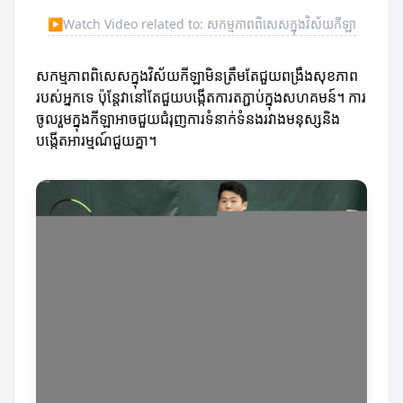
▶
Watch Video related to: សកម្មភាពពិសេសក្នុងវិស័យកីឡា
សកម្មភាពពិសេសក្នុងវិស័យកីឡាមិនត្រឹមតែជួយពង្រឹងសុខភាព
របស់អ្នកទេ ប៉ុន្តែវានៅតែជួយបង្កើតការតភ្ជាប់ក្នុងសហគមន៍។ ការ
ចូលរួមក្នុងកីឡាអាចជួយជំរុញការទំនាក់ទំនងរវាងមនុស្សនិង
បង្កើតអារម្មណ៍ជួយគ្នា។