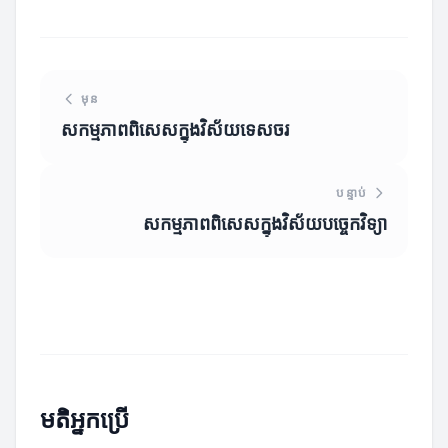
មុន
សកម្មភាពពិសេសក្នុងវិស័យទេសចរ
បន្ទាប់
សកម្មភាពពិសេសក្នុងវិស័យបច្ចេកវិទ្យា
មតិអ្នកប្រើ