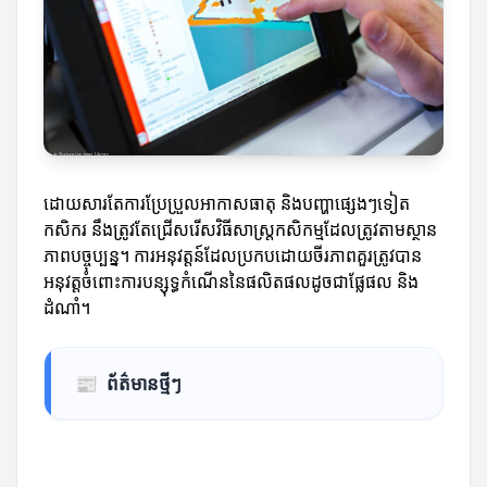
ដោយសារតែការប្រែប្រួលអាកាសធាតុ និងបញ្ហាផ្សេងៗទៀត
កសិករ នឹងត្រូវតែជ្រើសរើសវិធីសាស្ត្រកសិកម្មដែលត្រូវតាមស្ថាន
ភាពបច្ចុប្បន្ន។ ការអនុវត្តន៍ដែលប្រកបដោយចីរភាពគួរត្រូវបាន
អនុវត្តចំពោះការបន្សុទ្ធកំណើននៃផលិតផលដូចជាផ្លែផល និង
ដំណាំ។
📰
ព័ត៌មានថ្មីៗ