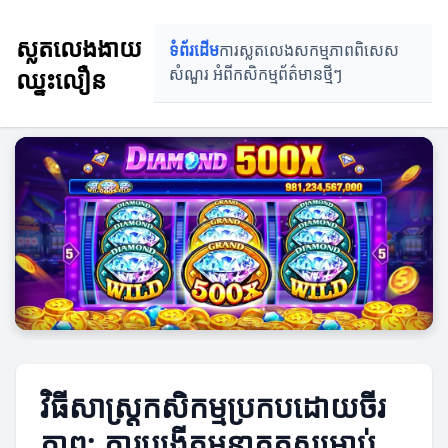
ស្លតលេងងាយ
ទំព័រដើម
ការស្លតលេង
សកម្មភាពពិសេស
ឈ្នះលឿន
សំណួរ អំពីកសិកម្ម
ព័ត៌មានថ្មីៗ
វិធីសាស្ត្រកសិកម្មប្រកបដោយចីរ
ភាព: ការបង្កើតអនាគតសម្រាប់