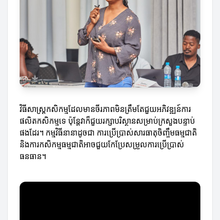
វិធីសាស្ត្រកសិកម្មដែលមានចីរភាពមិនត្រឹមតែជួយអភិវឌ្ឍន៍ការ
ផលិតកសិកម្មទេ ប៉ុន្តែវាក៏ជួយរក្សាបរិស្ថានសម្រាប់ក្រសួងបន្ទាប់
ផងដែរ។ កម្មវិធីនានាដូចជា ការប្រើប្រាស់សារធាតុចិញ្ចឹមធម្មជាតិ
និងការកសិកម្មធម្មជាតិអាចជួយកែប្រែសម្រួលការប្រើប្រាស់
ធនធាន។