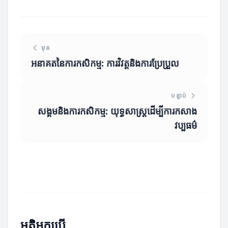
មុន
អនាគតនៃការកសិកម្ម: ការវិវត្តនិងការប្រែប្រួល
បន្ទាប់
សង្គមនិងការកសិកម្ម: យុទ្ធសាស្ត្រដើម្បីការកសាង
វប្បធម៌
មតិអ្នកប្រើ