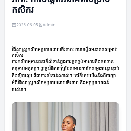
កសិករ
2026-06-05
Admin
វិធីសាស្ត្រកសិកម្មប្រកបដោយចីរភាព: ការបង្កើតអនាគតសម្រាប់
កសិករ
ការកសិកម្មមានតួនាទីសំខាន់ក្នុងការផ្គត់ផ្គង់អាហារនិងធនធាន
សម្រាប់មនុស្ស។ ដូច្នេះវិធីសាស្ត្រដែលមានការកែលម្អជាបន្តបន្ទាប់
និងស្ថិតស្ថេរ គឺជាការសំខាន់ណាស់។ នៅទីនេះយើងនឹងពិភាក្សា
អំពីវិធីសាស្ត្រកសិកម្មប្រកបដោយចីរភាព និងអត្ថប្រយោជន៍
របស់វា។