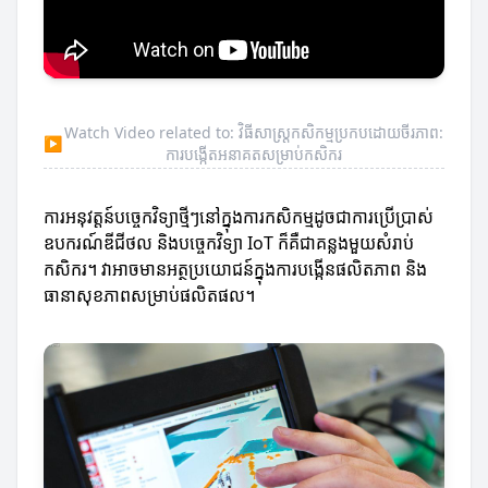
Watch Video related to: វិធីសាស្ត្រកសិកម្មប្រកបដោយចីរភាព:
▶
ការបង្កើតអនាគតសម្រាប់កសិករ
ការអនុវត្តន៍បច្ចេកវិទ្យាថ្មីៗនៅក្នុងការកសិកម្មដូចជាការប្រើប្រាស់
ឧបករណ៍ឌីជីថល និងបច្ចេកវិទ្យា IoT ក៏គឺជាគន្លងមួយសំរាប់
កសិករ។ វាអាចមានអត្ថប្រយោជន៍ក្នុងការបង្កើនផលិតភាព និង
ធានាសុខភាពសម្រាប់ផលិតផល។