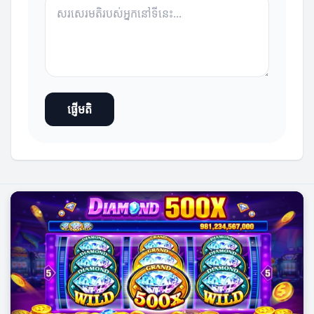
ផ្ញើមតិ