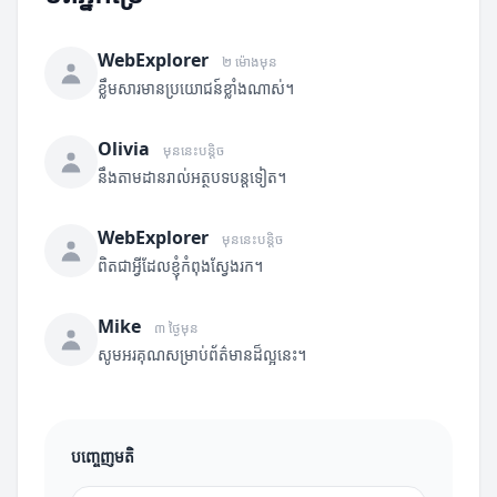
WebExplorer
២ ម៉ោងមុន
ខ្លឹមសារមានប្រយោជន៍ខ្លាំងណាស់។
Olivia
មុននេះបន្តិច
នឹងតាមដានរាល់អត្ថបទបន្តទៀត។
WebExplorer
មុននេះបន្តិច
ពិតជាអ្វីដែលខ្ញុំកំពុងស្វែងរក។
Mike
៣ ថ្ងៃមុន
សូមអរគុណសម្រាប់ព័ត៌មានដ៏ល្អនេះ។
បញ្ចេញមតិ