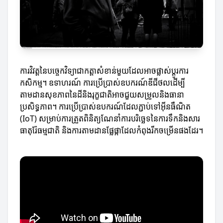
ការវិវត្តនៃបច្ចេកវិទ្យាជាកត្តាសំខាន់មួយដែលអាចផ្លាស់ប្តូរការ
កសិកម្ម។ ឧទាហរណ៍ ការប្រើប្រាស់ឧបករណ៍ឌីជីថលដើម្បី
តាមដានសុខភាពនៃដីនិងរុក្ខជាតិអាចជួយសម្រួលនិងធានា
ប្រសិទ្ធភាព។ ការប្រើប្រាស់ឧបករណ៍ដែលភ្ជាប់ទៅអ៊ីនធឺណិត
(IoT) សម្រាប់ការត្រួតពិនិត្យណែនាំការបរិច្ឆេទនៃការទឹកនិងសារ
ធាតុរ៉ែធម្មជាតិ និងការតាមដានផ្លែផ្កាដែលកំពុងរីកចម្រើនផងដែរ។