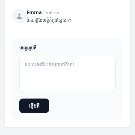
Emma
២ ម៉ោងមុន
ពិតជាអ្វីដែលខ្ញុំកំពុងស្វែងរក។
បញ្ចេញមតិ
ផ្ញើមតិ