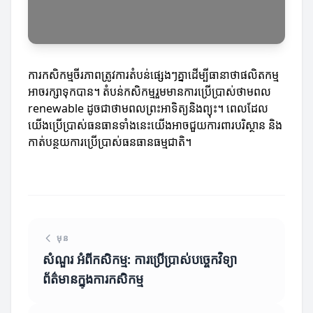
ការកសិកម្មចីរភាពត្រូវការតំបន់ផ្សេងៗគ្នាដើម្បីធានាថាផលិតកម្ម
អាចរក្សាទុកបាន។ តំបន់កសិកម្មរួមមានការប្រើប្រាស់ថាមពល
renewable ដូចជាថាមពលព្រះអាទិត្យនិងព្យុះ។ ពេលដែល
យើងប្រើប្រាស់ធនធានទាំងនេះយើងអាចជួយការពារបរិស្ថាន និង
កាត់បន្ថយការប្រើប្រាស់ធនធានធម្មជាតិ។
មុន
សំណួរ អំពីកសិកម្ម: ការប្រើប្រាស់បច្ចេកវិទ្យា
ព័ត៌មានក្នុងការកសិកម្ម