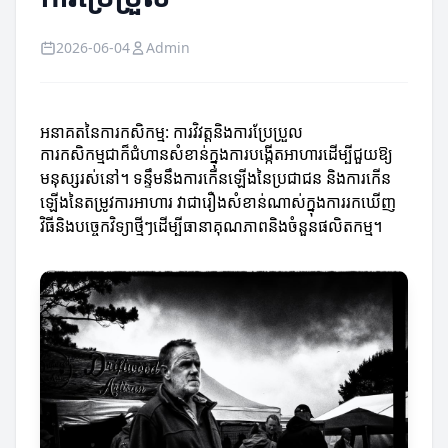
2026-06-04
Admin
អនាគតនៃការកសិកម្ម: ការវិវត្តនិងការប្រែប្រួល
ការកសិកម្មជាក៏ជំហានសំខាន់ក្នុងការបង្កើតអាហារដើម្បីជួយឱ្យ
មនុស្សរស់នៅ។ ទន្ទឹមនឹងការកើនឡើងនៃប្រជាជន និងការកើន
ឡើងនៃតម្រូវការអាហារ វាជារឿងសំខាន់ណាស់ក្នុងការរកឃើញ
វិធីនិងបច្ចេកវិទ្យាថ្មីៗដើម្បីធានាគុណភាពនិងចំនួនផលិតកម្ម។