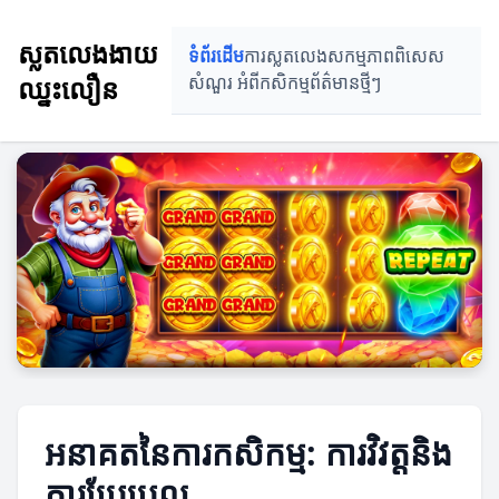
ស្លតលេងងាយ
ទំព័រដើម
ការស្លតលេង
សកម្មភាពពិសេស
ឈ្នះលឿន
សំណួរ អំពីកសិកម្ម
ព័ត៌មានថ្មីៗ
អនាគតនៃការកសិកម្ម: ការវិវត្តនិង
ការប្រែប្រួល