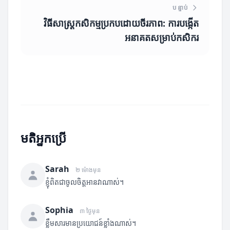
បន្ទាប់
វិធីសាស្ត្រកសិកម្មប្រកបដោយចីរភាព: ការបង្កើត
អនាគតសម្រាប់កសិករ
មតិអ្នកប្រើ
Sarah
២ ម៉ោងមុន
ខ្ញុំពិតជាចូលចិត្តអានវាណាស់។
Sophia
៣ ថ្ងៃមុន
ខ្លឹមសារមានប្រយោជន៍ខ្លាំងណាស់។