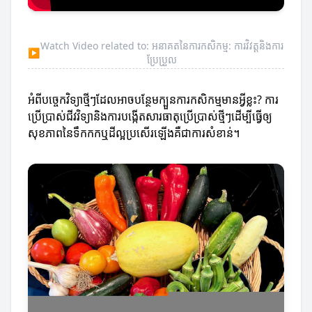
Watch Video related to: អនាគតនៃការកសិកម្ម: ការវិវត្តនិងការ
▶
ប្រែប្រួល
អំពីបច្ចេកវិទ្យាថ្មីៗដែលអាចបន្ថែមក្បួនការកសិកម្មមានអ្វីខ្លះ? ការ
ប្រើប្រាស់ជីវវិទ្យានិងការបង្កើតសារធាតុប្រើប្រាស់ថ្មីៗដើម្បីធ្វើឲ្យ
សុខភាពនៃទឹកកកឬដីល្អប្រសើរឡើងគឺជាការសំខាន់។