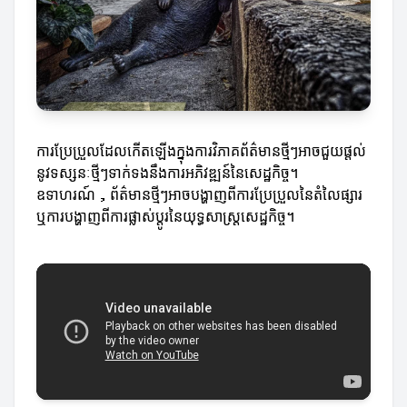
ការប្រែប្រួលដែលកើតឡើងក្នុងការវិភាគព័ត៌មានថ្មីៗអាចជួយផ្តល់
នូវទស្សនៈថ្មីៗទាក់ទងនឹងការអភិវឌ្ឍន៍នៃសេដ្ឋកិច្ច។
ឧទាហរណ៍，ព័ត៌មានថ្មីៗអាចបង្ហាញពីការប្រែប្រួលនៃតំលៃផ្សារ
ឬការបង្ហាញពីការផ្លាស់ប្តូរនៃយុទ្ធសាស្រ្តសេដ្ឋកិច្ច។