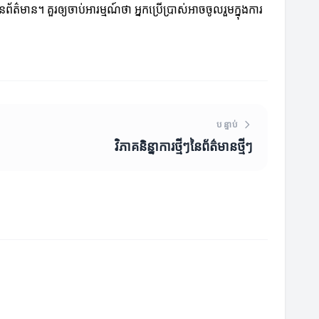
បានព័ត៌មាន។ គួរឲ្យចាប់អារម្មណ៍ថា អ្នកប្រើប្រាស់អាចចូលរួមក្នុងការ
បន្ទាប់
វិភាគនិន្នាការថ្មីៗនៃព័ត៌មានថ្មីៗ