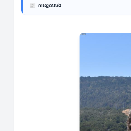
📰
ការស្លតលេង