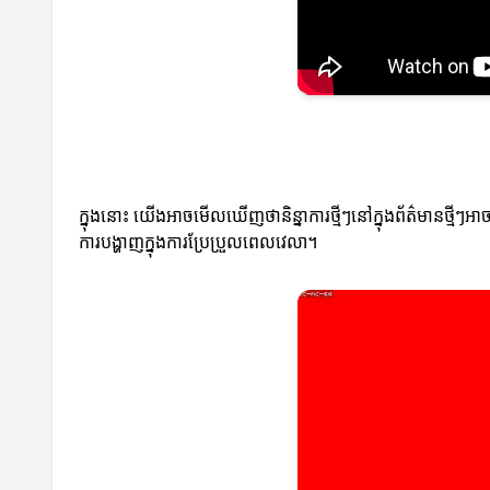
ក្នុងនោះ យើងអាចមើលឃើញថានិន្នាការថ្មីៗនៅក្នុងព័ត៌មានថ្មីៗ
ការបង្ហាញក្នុងការប្រែប្រួលពេលវេលា។