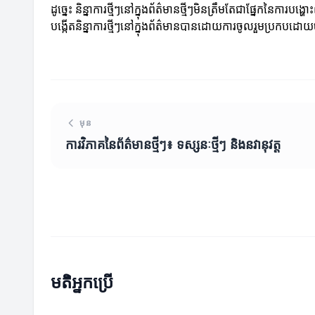
ដូច្នេះ និន្នាការថ្មីៗនៅក្នុងព័ត៌មានថ្មីៗមិនត្រឹមតែជាផ្នែកនៃការប
បង្កើតនិន្នាការថ្មីៗនៅក្នុងព័ត៌មានបានដោយការចូលរួមប្រកបដ
មុន
ការវិភាគនៃព័ត៌មានថ្មីៗ៖ ទស្សនៈថ្មីៗ និងនវានុវត្ត
មតិអ្នកប្រើ