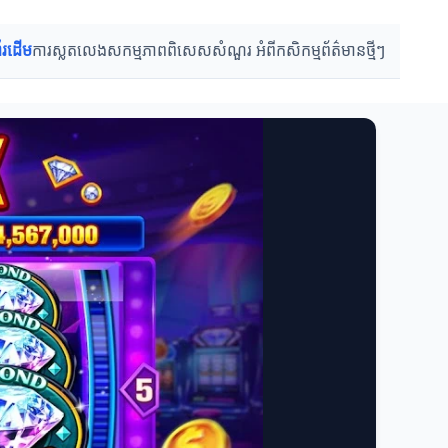
ព័រដើម
ការស្លតលេង
សកម្មភាពពិសេស
សំណួរ អំពីកសិកម្ម
ព័ត៌មានថ្មីៗ