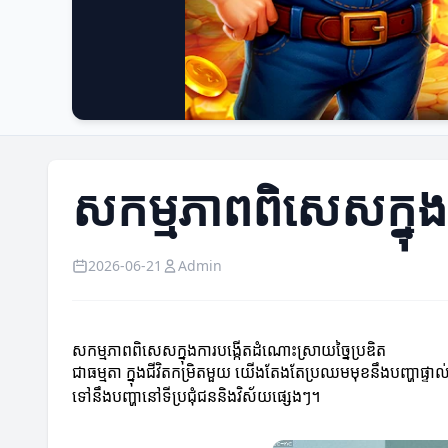
សកម្មភាពពិសេសក្នុង
2026-06-21
Admin
សកម្មភាពពិសេសក្នុងការបង្កើតដំណោះស្រាយច្នៃប្រឌិត
ជាធម្មតា ក្នុងជីវិតកម្រិតមួយ យើងតែងតែប្រឈមមុខនឹងបញ្ហាផ្
ទៅនឹងបញ្ហានៅទីប្រជុំជននិងវិស័យផ្សេងៗ។