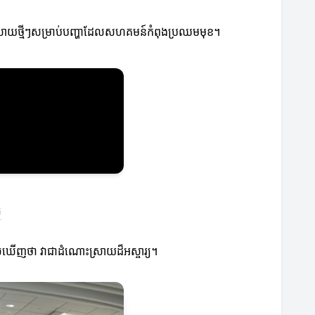
ស្រាយថ្មីៗសម្រាប់បញ្ហាដែលសហគមន៍កំពុងប្រឈមមុខ។
ត
កអាចឃើញថា វាជាដំណោះស្រាយដ៏អស្ចារ្យ។