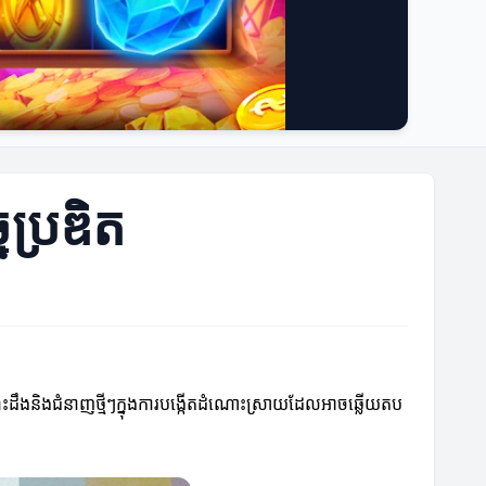
ប្រឌិត
េះដឹងនិងជំនាញថ្មីៗក្នុងការបង្កើតដំណោះស្រាយដែលអាចឆ្លើយតប