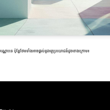
ណ្ណោះទេ ប៉ុន្តែថែមទាំងអាចផ្តល់នូវអត្ថប្រយោជន៍ដូចខាងក្រោម៖