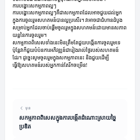
ការបង្ហោះសកម្មភាពល្អៗ
ការបង្ហោះសកម្មភាពល្អៗគឺជាសកម្មភាពដែលអាចជួយដល់អ្នក
ក្នុងការចូលរួមសហគមន៍បានល្អប្រសើរ។ វាអាចជាជំហានដំបូង
សម្រាប់អ្នកដែលចាប់ផ្តើមចូលរួមក្នុងសហគមន៍ដោយមានសភាព
យន្តនៃការចូលរួម។
សកម្មភាពពិសេសទាំងនេះមិនត្រឹមតែជួយបង្កើនការចូលរួមទេ
ប៉ុន្តែវាក៏ជួយបំប៉នការអភិវឌ្ឍន៍ជារៀងរាល់ថ្ងៃរបស់សហគមន៍
ដែរ។ ដូច្នេះសូមចូលរួមក្នុងសកម្មភាពនេះ និងជួយដើម្បី
ធ្វើឱ្យសហគមន៍របស់អ្នកកាន់តែរីកចម្រើន!
មុន
សកម្មភាពពិសេសក្នុងការបង្កើតដំណោះស្រាយច្នៃ
ប្រឌិត