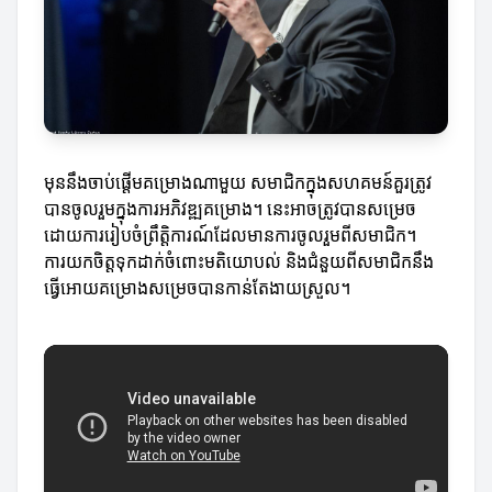
មុននឹងចាប់ផ្តើមគម្រោងណាមួយ សមាជិកក្នុងសហគមន៍គួរត្រូវ
បានចូលរួមក្នុងការអភិវឌ្ឍគម្រោង។ នេះអាចត្រូវបានសម្រេច
ដោយការរៀបចំព្រឹត្តិការណ៍ដែលមានការចូលរួមពីសមាជិក។
ការយកចិត្តទុកដាក់ចំពោះមតិយោបល់ និងជំនួយពីសមាជិកនឹង
ធ្វើអោយគម្រោងសម្រេចបានកាន់តែងាយស្រួល។