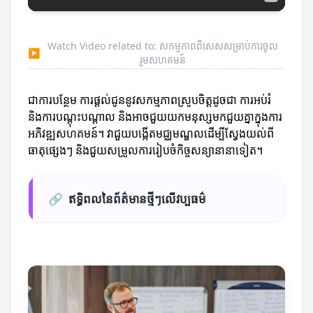
Watch Video related to: សកម្មភាពពិសេសសម្រាប់ការចូល
▶
រួមសហគមន៍
ជាការបន្ថែម ការផ្តល់ជូននូវសកម្មភាពស្រូបចិត្តដូចជា ការអប់រំ
និងការបណ្តុះបណ្តាល និងអាចជួយយកមនុស្សមកជួយគ្នាក្នុងការ
អភិវឌ្ឍសហគមន៍។ វាជួយបង្កើតមជ្ឈមណ្ឌលដើម្បីស្វែងយល់ពី
ធាតុផ្សេងៗ និងជួយសម្រួលការរៀបចំកិច្ចសន្យានានាទៀត។
🔗
ឥទ្ធិពលនៃព័ត៌មានថ្មីៗលើវប្បធម៌