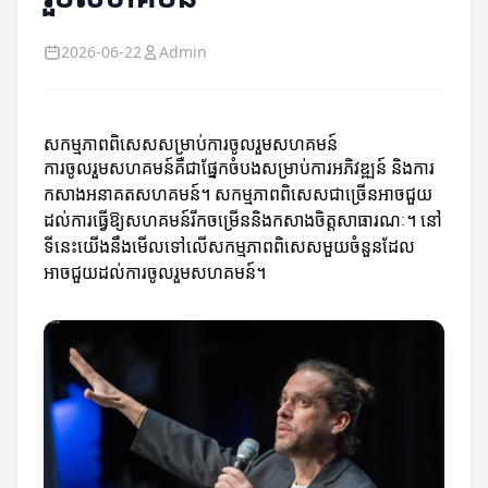
2026-06-22
Admin
សកម្មភាពពិសេសសម្រាប់ការចូលរួមសហគមន៍
ការចូលរួមសហគមន៍គឺជាផ្នែកចំបងសម្រាប់ការអភិវឌ្ឍន៍ និងការ
កសាងអនាគតសហគមន៍។ សកម្មភាពពិសេសជាច្រើនអាចជួយ
ដល់ការធ្វើឱ្យសហគមន៍រីកចម្រើននិងកសាងចិត្តសាធារណៈ។ នៅ
ទីនេះយើងនឹងមើលទៅលើសកម្មភាពពិសេសមួយចំនួនដែល
អាចជួយដល់ការចូលរួមសហគមន៍។