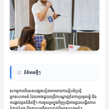
📰
ព័ត៌មានថ្មីៗ
សកម្មភាពពិសេសផ្សេងទៀតអាចមានការរៀបចំប្រជុំ
អ្នកសហគមន៍ ដែលអាចជួយពង្រីកបណ្តាញនៃការប្រមូលផ្តុំ និង
ការផ្តល់ជូនគំនិតថ្មី។ ការចូលរួមក្នុងកិច្ចប្រជុំអាចជួយបង្កើតភាព
ទំនាក់ទំនង និងការយកចិត្តទុកដាក់ពីអ្នកសហគមន៍។