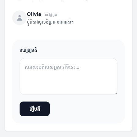
Olivia
៣ ថ្ងៃមុន
ខ្ញុំពិតជាចូលចិត្តអានវាណាស់។
បញ្ចេញមតិ
ផ្ញើមតិ