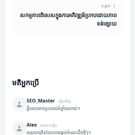
បន្ទាប់
សកម្មភាពពិសេសក្នុងការអភិវឌ្ឍន៍ប្រកបដោយភាព
ទន់ខ្សោយ
មតិអ្នកប្រើ
SEO_Master
ម្សិលមិញ
ខ្លឹមសារមានប្រយោជន៍ខ្លាំងណាស់។
Alex
មុននេះបន្តិច
អរគុណច្រើនដែលបានផ្តល់ចំណេះដឹងថ្មីៗ។