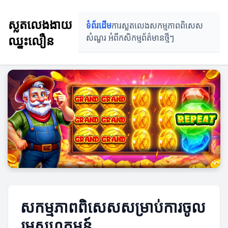
ស្លតលេងងាយ
ទំព័រដើម
ការស្លតលេង
សកម្មភាពពិសេស
ឈ្នះលឿន
សំណួរ អំពីកសិកម្ម
ព័ត៌មានថ្មីៗ
សកម្មភាពពិសេសសម្រាប់ការចូល
រួមសហគមន៍