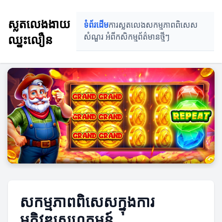
ស្លតលេងងាយ
ទំព័រដើម
ការស្លតលេង
សកម្មភាពពិសេស
ឈ្នះលឿន
សំណួរ អំពីកសិកម្ម
ព័ត៌មានថ្មីៗ
សកម្មភាពពិសេសក្នុងការ
អភិវឌ្ឍសហគមន៍