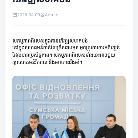
2026-04-09
Admin
សកម្មភាពពិសេសក្នុងការអភិវឌ្ឍសហគមន៍
នៅក្នុងសហគមន៍កាន់តែច្រើនជាងមុន អ្នកត្រូវការការអភិវឌ្ឍន៍
ដែលមានប្រសិទ្ធភាព។ សកម្មភាពពិសេសទាំងនេះអាចជួយ
ឲ្យសហគមន៍រីករាយ និងមានភាពរឹងមាំ។