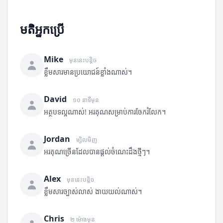
មតិអ្នកប្រើ
Mike
មុននេះបន្តិច
ខ្លឹមសារមានប្រយោជន៍ខ្លាំងណាស់។
David
១០ នាទីមុន
អត្ថបទល្អណាស់! អរគុណសម្រាប់ការចែករំលែក។
Jordan
ម្សិលមិញ
អរគុណច្រើនដែលបានផ្តល់ចំណេះដឹងថ្មីៗ។
Alex
មុននេះបន្តិច
ខ្លឹមសារច្បាស់លាស់ ងាយយល់ណាស់។
Chris
២ ម៉ោងមុន