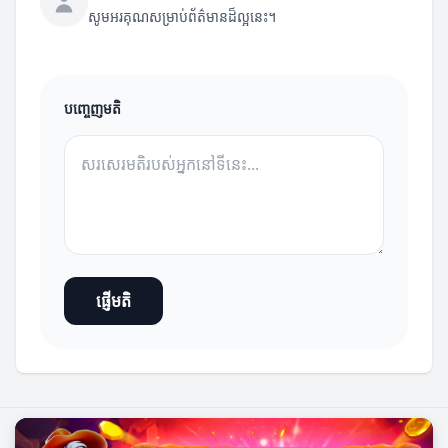
សូមអរគុណសម្រាប់ព័ត៌មានដ៏ល្អនេះ។
បញ្ចេញមតិ
ផ្ញើមតិ