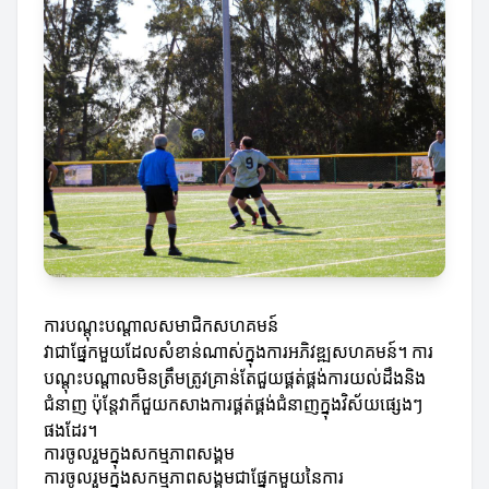
ការបណ្តុះបណ្តាលសមាជិកសហគមន៍
វាជាផ្នែកមួយដែលសំខាន់ណាស់ក្នុងការអភិវឌ្ឍសហគមន៍។ ការ
បណ្តុះបណ្តាលមិនត្រឹមត្រូវគ្រាន់តែជួយផ្គត់ផ្គង់ការយល់ដឹងនិង
ជំនាញ ប៉ុន្តែវាក៏ជួយកសាងការផ្គត់ផ្គង់ជំនាញក្នុងវិស័យផ្សេងៗ
ផងដែរ។
ការចូលរួមក្នុងសកម្មភាពសង្គម
ការចូលរួមក្នុងសកម្មភាពសង្គមជាផ្នែកមួយនៃការ