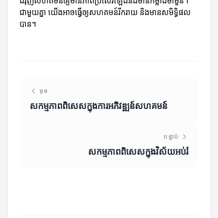
ជំរុញសហគមន៍ឲ្យមានភាពប្រសើរឡើងនិងមានកម្លាំងមាំមួន។
ជាមួយគ្នា យើងអាចធ្វើឲ្យសហគមន៍រីករាយ និងមានសមិទ្ធិផល
បាន។
មុន
សកម្មភាពពិសេសក្នុងការអភិវឌ្ឍន៍សហគមន៍
បន្ទាប់
សកម្មភាពពិសេសក្នុងវិស័យអប់រំ