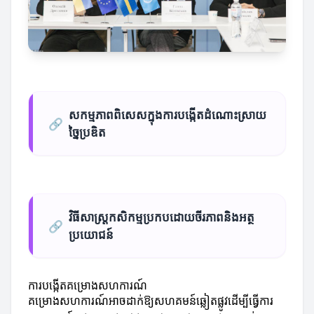
សកម្មភាពពិសេសក្នុងការបង្កើតដំណោះស្រាយ
🔗
ច្នៃប្រឌិត
វិធីសាស្ត្រកសិកម្មប្រកបដោយចីរភាពនិងអត្ថ
🔗
ប្រយោជន៍
ការបង្កើតគម្រោងសហការណ៍
គម្រោងសហការណ៍អាចដាក់ឱ្យសហគមន៍ឆ្លៀតផ្លូវដើម្បីធ្វើការ