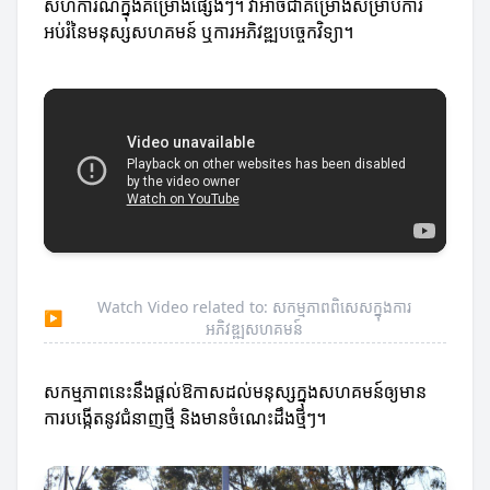
សហការណ៍ក្នុងគម្រោងផ្សេងៗ។ វាអាចជាគម្រោងសម្រាប់ការ
អប់រំនៃមនុស្សសហគមន៍ ឬការអភិវឌ្ឍបច្ចេកវិទ្យា។
Watch Video related to: សកម្មភាពពិសេសក្នុងការ
▶
អភិវឌ្ឍសហគមន៍
សកម្មភាពនេះនឹងផ្តល់ឱកាសដល់មនុស្សក្នុងសហគមន៍ឲ្យមាន
ការបង្កើតនូវជំនាញថ្មី និងមានចំណេះដឹងថ្មីៗ។