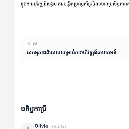
ក្នុងការអភិវឌ្ឍន៍សង្គម ការបង្កើតប្រព័ន្ធគាំទ្រដែលមានប្រសិ
មុន
សកម្មភាពពិសេសសម្រាប់ការអភិវឌ្ឍន៍សហគមន៍
មតិអ្នកប្រើ
Olivia
១០ នាទីមុន