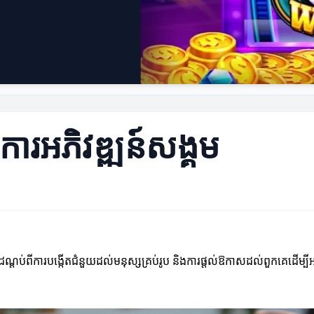
ារអភិវឌ្ឍន៍សង្គម
ដណ្តប់ពីការបង្កើតជំនួយដល់មនុស្សគ្រប់រូប និងការផ្ដល់ឱកាសដល់ពួកគេដើម