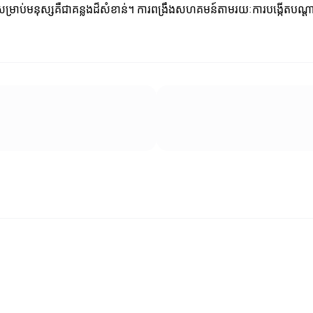
ទ្ធភាពសម្រាប់មនុស្សគឺជាគន្លងដ៏សំខាន់។ ការពង្រឹងសហគមន៍តាមរយៈការបង្កើតប