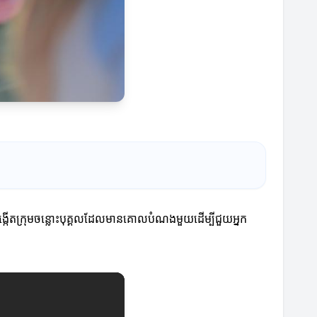
ង្កើតក្រុមចន្លោះបុគ្គលដែលមានគោលបំណងមួយដើម្បីជួយអ្នក