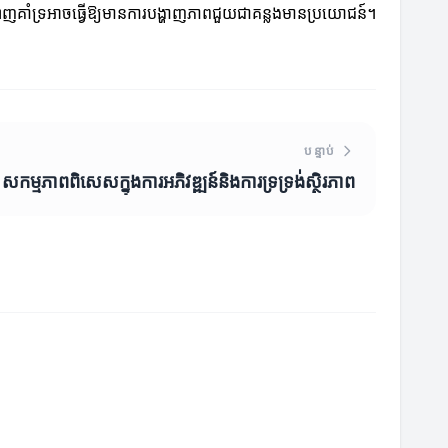
ណ្ដាញគាំទ្រអាចធ្វើឱ្យមានការបង្ហាញភាពជួយជាគន្លងមានប្រយោជន៍។
បន្ទាប់
សកម្មភាពពិសេសក្នុងការអភិវឌ្ឍន៍និងការទ្រទ្រង់ស្ថិរភាព