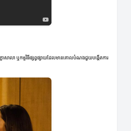
ិក្ខាសាលា ឬកម្មវិធីផ្សព្វផ្សាយដែលមានគោលបំណងជួយបង្កើតការ