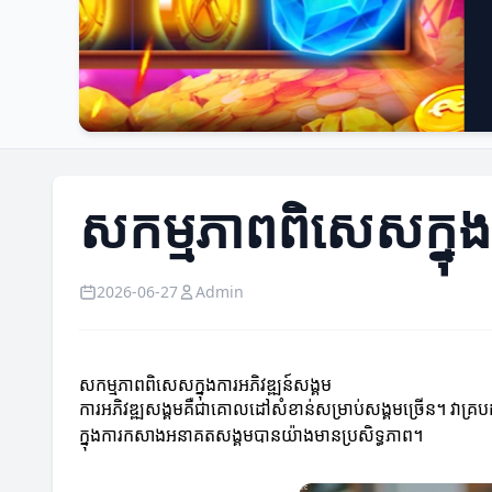
សកម្មភាពពិសេសក្នុងក
2026-06-27
Admin
សកម្មភាពពិសេសក្នុងការអភិវឌ្ឍន៍សង្គម
ការអភិវឌ្ឍសង្គមគឺជាគោលដៅសំខាន់សម្រាប់សង្គមច្រើន។ វាគ្រប
ក្នុងការកសាងអនាគតសង្គមបានយ៉ាងមានប្រសិទ្ធភាព។