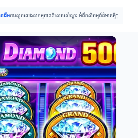
ព័រដើម
ការស្លតលេង
សកម្មភាពពិសេស
សំណួរ អំពីកសិកម្ម
ព័ត៌មានថ្មីៗ