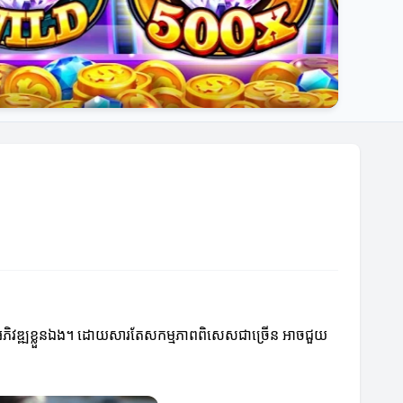
្បីអភិវឌ្ឍខ្លួនឯង។ ដោយសារតែសកម្មភាពពិសេសជាច្រើន អាចជួយ