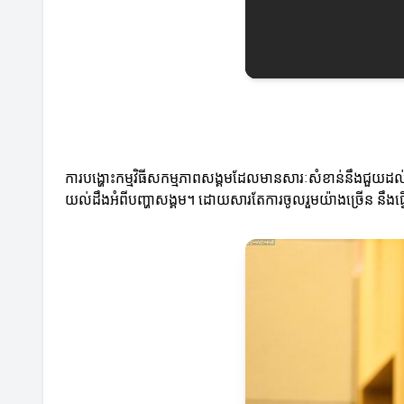
ការបង្ហោះកម្មវិធីសកម្មភាពសង្គមដែលមានសារៈសំខាន់នឹងជួយដល
យល់ដឹងអំពីបញ្ហាសង្គម។ ដោយសារតែការចូលរួមយ៉ាងច្រើន នឹងធ្វើឱ