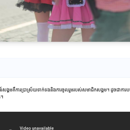
៍សង្គមគឺការប្រាស្រ័យទាក់ទងនិងការចូលរួមរបស់សមាជិកសង្គម។ ដូចជាការប
់។