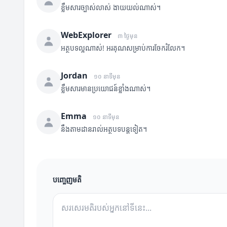
ខ្លឹមសារច្បាស់លាស់ ងាយយល់ណាស់។
WebExplorer
៣ ថ្ងៃមុន
អត្ថបទល្អណាស់! អរគុណសម្រាប់ការចែករំលែក។
Jordan
១០ នាទីមុន
ខ្លឹមសារមានប្រយោជន៍ខ្លាំងណាស់។
Emma
១០ នាទីមុន
នឹងតាមដានរាល់អត្ថបទបន្តទៀត។
បញ្ចេញមតិ