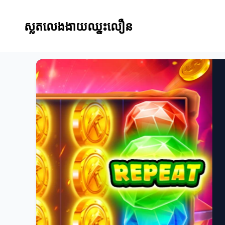
ស្លតលេងងាយឈ្នះលឿន