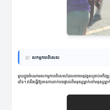
📰
សកម្មភាពពិសេស
មួយក្នុងចំណោមសកម្មភាពពិសេសដែលអាចអនុវត្តសម្រាប់អភិវឌ្ឍន
ដទៃ។ វានឹងធ្វើឱ្យមានការទាក់ទងផ្ទាល់ពីមនុស្សម្នាក់ទៅមនុស្សម្នាក