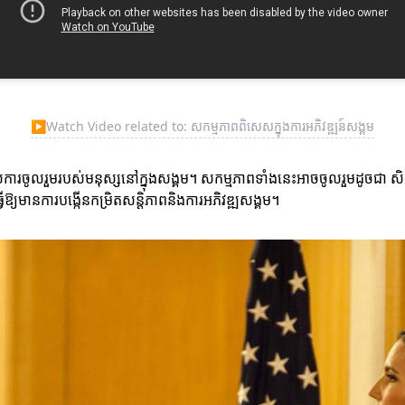
▶
Watch Video related to: សកម្មភាពពិសេសក្នុងការអភិវឌ្ឍន៍សង្គម
់ការចូលរួមរបស់មនុស្សនៅក្នុងសង្គម។ សកម្មភាពទាំងនេះអាចចូលរួមដូចជា ស
្យមានការបង្កើនកម្រិតសន្ដិភាពនិងការអភិវឌ្ឍសង្គម។