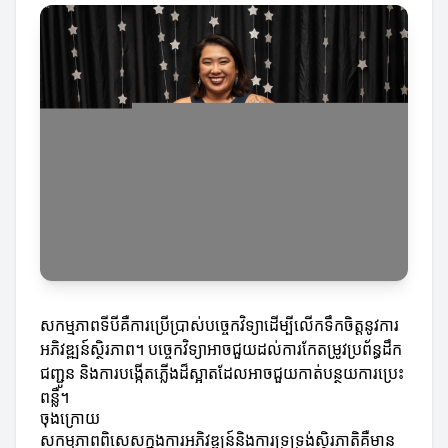
សកម្មភាពទីបីគឺការប្រើប្រាស់បច្ចេកវិទ្យាដើម្បីលើកទឹកចិត្តនូវការ
អភិវឌ្ឍន៍ស្ថិរភាព។ បច្ចេកវិទ្យាអាចជួយដល់ការកែតម្រូវប្រព័ន្ធដឹក
ជញ្ជូន និងការបង្កើតភ្លើងដ៏ស្អាតដែលអាចជួយកាត់បន្ថយការប្រេះ
ពន្លឺ។
ចុងក្រោយ
សកម្មភាពពិសេសក្នុងការអភិវឌ្ឍន៍និងការទ្រទ្រង់ស្ថិរភាតិគឺមាន