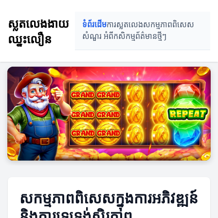
ស្លតលេងងាយ
ទំព័រដើម
ការស្លតលេង
សកម្មភាពពិសេស
ឈ្នះលឿន
សំណួរ អំពីកសិកម្ម
ព័ត៌មានថ្មីៗ
សកម្មភាពពិសេសក្នុងការអភិវឌ្ឍន៍
និងការទ្រទ្រង់ស្ថិរភាព