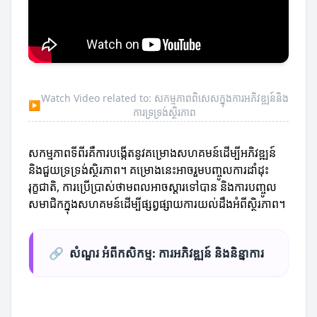
Watch Video related to: សកម្មភាពពិសេសក្នុងការអភិវឌ្ឍន៍និង
▶
ការទ្រទ្រង់ស្ថិរភាព
សកម្មភាពទីពីរគឺការបង្កើតនូវគម្រោងសហគមន៍ដើម្បីអភិវឌ្ឍន៍
និងជួយទ្រទ្រង់ស្ថិរភាព។ គម្រោងនេះអាចរួមបញ្ចូលការដាំដុះ
រុក្ខជាតិ, ការប្រើប្រាស់ថាមពលអាចស្ដារទៅបាន និងការបញ្ចូល
សមាជិកក្នុងសហគមន៍ដើម្បីផ្សព្វផ្សាយការយល់ដឹងអំពីស្ថិរភាព។
🔗
សំណួរ អំពីកសិកម្ម: ការអភិវឌ្ឍន៍ និងនិន្នាការ