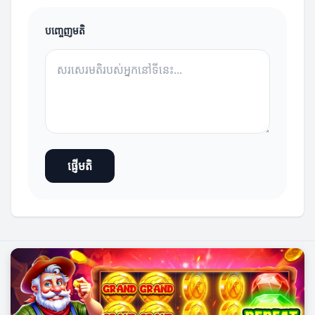
បញ្ចេញមតិ
ផ្ញើមតិ