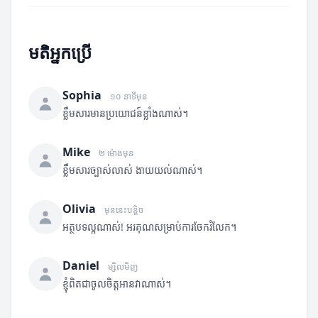
មតិអ្នកប្រើ
Sophia
១០ នាទីមុន
ខ្លឹមសារមានប្រយោជន៍ខ្លាំងណាស់។
Mike
២ ម៉ោងមុន
ខ្លឹមសារច្បាស់លាស់ ងាយយល់ណាស់។
Olivia
មុននេះបន្តិច
អត្ថបទល្អណាស់! អរគុណសម្រាប់ការចែករំលែក។
Daniel
ម្សិលមិញ
ខ្ញុំពិតជាចូលចិត្តអានវាណាស់។