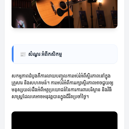
📰
សំណួរ អំពីកសិកម្ម
សកម្មភាពដំបូងគឺការលាយបញ្ចូលការអប់រំអំពីស្ថិរភាពនៅក្នុង
គ្រួសារ និងសហគមន៍។ ការអប់រំអំពីការរក្សាស្ថិរភាពអាចជួយឲ្យ
មនុស្សយល់ដឹងអំពីអត្ថប្រយោជន៍នៃការការពារបរិស្ថាន និងវិធី
សាស្ត្រដែលគេអាចអនុវត្តបានក្នុងជីវិតប្រចាំថ្ងៃ។