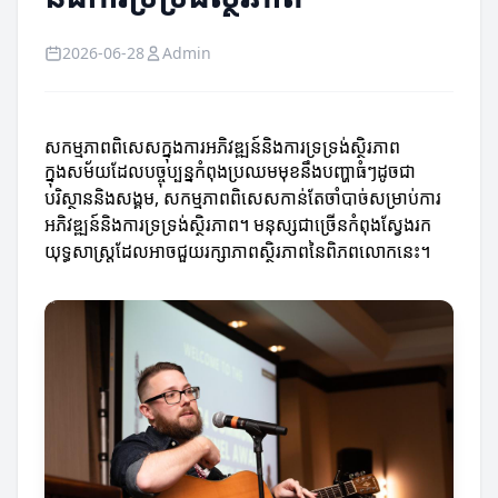
2026-06-28
Admin
សកម្មភាពពិសេសក្នុងការអភិវឌ្ឍន៍និងការទ្រទ្រង់ស្ថិរភាព
ក្នុងសម័យដែលបច្ចុប្បន្នកំពុងប្រឈមមុខនឹងបញ្ហាធំៗដូចជា
បរិស្ថាននិងសង្គម, សកម្មភាពពិសេសកាន់តែចាំបាច់សម្រាប់ការ
អភិវឌ្ឍន៍និងការទ្រទ្រង់ស្ថិរភាព។ មនុស្សជាច្រើនកំពុងស្វែងរក
យុទ្ធសាស្ត្រដែលអាចជួយរក្សាភាពស្ថិរភាពនៃពិភពលោកនេះ។