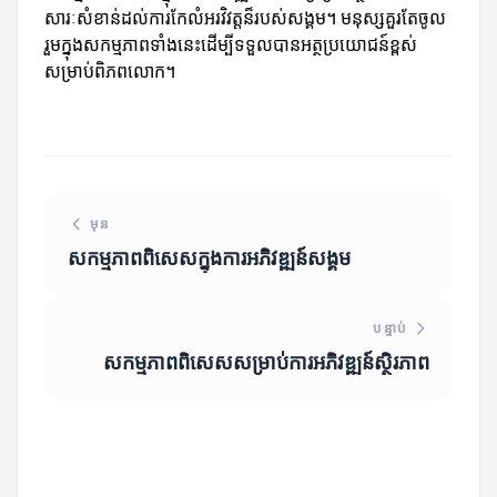
សារៈសំខាន់ដល់ការកែលំអរវិវត្តន៏របស់សង្គម។ មនុស្សគួរតែចូល
រួមក្នុងសកម្មភាពទាំងនេះដើម្បីទទួលបានអត្ថប្រយោជន៍ខ្ពស់
សម្រាប់ពិភពលោក។
មុន
សកម្មភាពពិសេសក្នុងការអភិវឌ្ឍន៍សង្គម
បន្ទាប់
សកម្មភាពពិសេសសម្រាប់ការអភិវឌ្ឍន៍ស្ថិរភាព