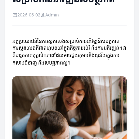
2026-06-02
Admin
អត្ថប្រយោជន៍នៃការស្លតលេងសម្រាប់ការអភិវឌ្ឍន៍សមត្ថភាព
ការស្លតលេងគឺជាពហុមុខនៅក្នុងកិច្ចការអប់រំ និងការអភិវឌ្ឍន៍។ វា
គឺជារូបភាពបុគ្គលិកភាពដែលអាចជួយកុមារនិងយុវវ័យក្នុងការ
កសាងជំនាញ និងសមត្ថភាពល្អ។