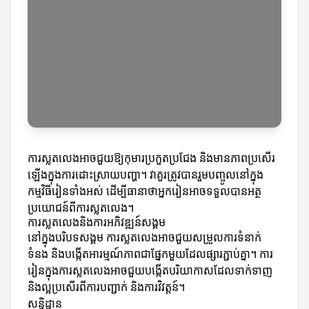
ការស្លតលេងអាចជួយឱ្យកុមារប្រកួតប្រជែង និងមានភាពប្រសើរ
ឡើងក្នុងការដោះស្រាយបញ្ហា។ វាគួរត្រូវបានរួមបញ្ចូលនៅក្នុង
កម្មវិធីរៀនទាំងអស់ ដើម្បីធានាថាអ្នករៀនអាចទទួលបានអត្ថ
ប្រយោជន៍ពីការស្លតលេង។
ការស្លតលេងនិងការអភិវឌ្ឍន៍សង្គម
នៅក្នុងបរិបទសង្គម ការស្លតលេងអាចជួយសម្រួលការទំនាក់
ទំនង និងបង្កើតអារម្មណ៍ភាពជាផ្នែកមួយដែលផ្សារភ្ជាប់គ្នា។ ការ
រៀនក្នុងការស្លតលេងអាចជួយបង្កើតបរិយាកាសដែលទាក់ទាញ
និងល្អប្រសើរពីការបញ្ជាក់ និងការវិវត្តន៍។
សន្និដ្ឋាន