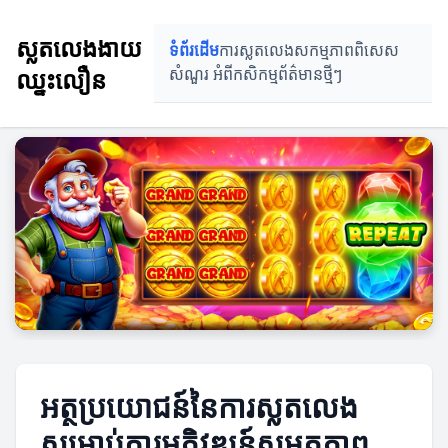
ស្លតលេងងាយ
ទំព័រដើម
ការស្លតលេង
សកម្មភាពពិសេស
ឈ្នះលឿន
សំណួរ អំពីកសិកម្ម
ព័ត៌មានថ្មីៗ
អត្ថប្រយោជន៍នៃការស្លតលេង
សម្រាប់ការអភិវឌ្ឍន៍សមត្ថភាព