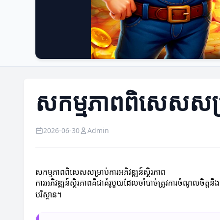
សកម្មភាពពិសេសសម្រាប
2026-06-30
Admin
សកម្មភាពពិសេសសម្រាប់ការអភិវឌ្ឍន៍ស្ថិរភាព
ការអភិវឌ្ឍន៍ស្ថិរភាពគឺជាគំរូមួយដែលចាំបាច់ត្រូវការចំណូលចិត្
បរិស្ថាន។