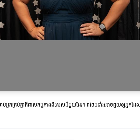
្រាប់អ្នកគ្រប់គ្នាក៏ជាសកម្មភាពពិសេសដ៏មួយដែរ។ វាថែមទាំងអាចជួយឲ្យអ្នក