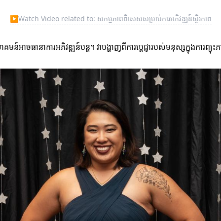
▶
Watch Video related to: សកម្មភាពពិសេសសម្រាប់ការអភិវឌ្ឍន៍ស្ថិរភាព
អាចធានាការអភិវឌ្ឍន៍បន្ដ។ វាបង្ហាញពីការប្តេជ្ញារបស់មនុស្សក្នុងការព្យុះភ