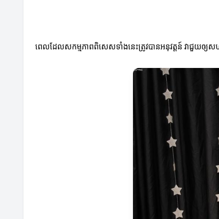
ពេលដែលសកម្មភាពពិសេសទាំងនេះត្រូវបានអនុវត្តន៍ វាជួយឲ្យសហគមន៍