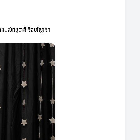
ាពដល់ធម្មជាតិ និងបរិស្ថាន។