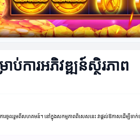
់ការអភិវឌ្ឍន៍ស្ថិរភាព
តនឹងការចូលរួមពីសហគមន៍។ នៅក្នុងសកម្មភាពពិសេសនេះ វាផ្តល់ឱកាសដើម្បីទាក់ទា