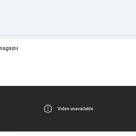
មមានដូចជា៖