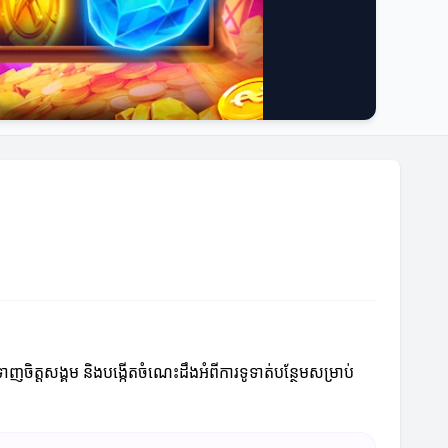
ញចិត្តសង្គម និងបង្កើតចំណេះដឹងអំពីការទូទាត់បន្ថែមសម្រាប់