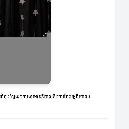
ដែលកំពុងស្វែងរកការងារមានឱកាសនឹងការកែលម្អជីវភាព។