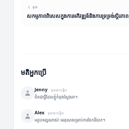
មុន
សកម្មភាពពិសេសក្នុងការអភិវឌ្ឍន៍និងការទ្រទ្រង់ស្ថិរភាព
មតិអ្នកប្រើ
Jenny
មុននេះបន្តិច
ពិតជាអ្វីដែលខ្ញុំកំពុងស្វែងរក។
Alex
មុននេះបន្តិច
អត្ថបទល្អណាស់! អរគុណសម្រាប់ការចែករំលែក។