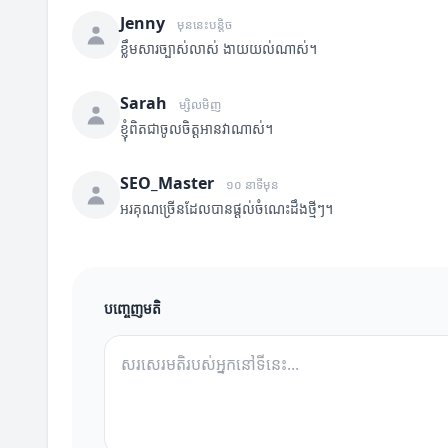
Jenny
មុននេះបន្តិច
ខ្លឹមសារច្បាស់លាស់ ងាយយល់ណាស់។
Sarah
ម្សិលមិញ
ខ្ញុំពិតជាចូលចិត្តអានវាណាស់។
SEO_Master
១០ នាទីមុន
អរគុណច្រើនដែលបានផ្តល់ចំណេះដឹងថ្មីៗ។
បញ្ចេញមតិ