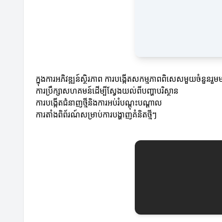
ក្នុងការអភិវឌ្ឍន៍ស្ថិរភាព ការបង្កើតសកម្មភាពពិសេសមួយចំនួនរួ
ការប្រឹក្សាសហគមន៍ដើម្បីស្វែងយល់ពីបញ្ហាបរិស្ថាន
ការបង្កើតជំនាញថ្មីនិងការអប់រំបណ្តុះបណ្តាល
ការតាំងពិព័រណ៍សម្រាប់ការបង្ហាញគំនិតថ្មីៗ