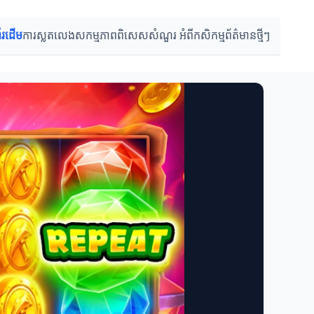
ព័រដើម
ការស្លតលេង
សកម្មភាពពិសេស
សំណួរ អំពីកសិកម្ម
ព័ត៌មានថ្មីៗ