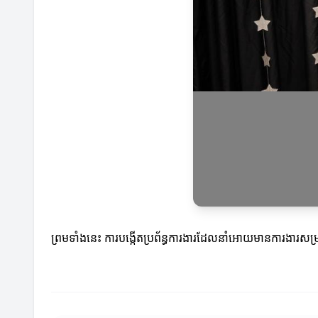
ព្រមទាំងនេះ ការបង្កើតប្រព័ន្ធការងារដែលនាំអោយមានការងារសម