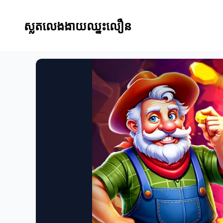
ស្លតលេងងាយឈ្នះលឿន